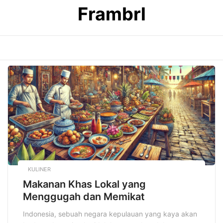
Skip
Frambrl
to
content
KULINER
Makanan Khas Lokal yang
Menggugah dan Memikat
Indonesia, sebuah negara kepulauan yang kaya akan