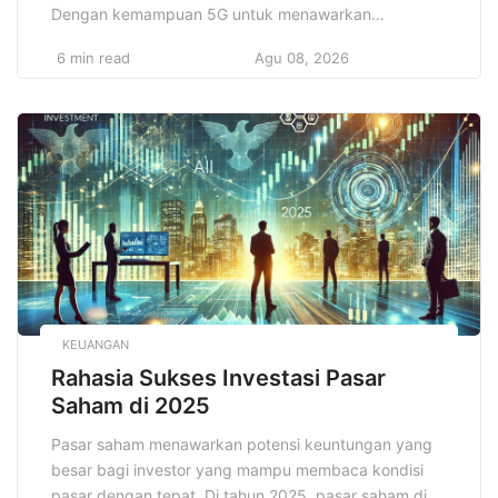
Dengan kemampuan 5G untuk menawarkan
kecepatan internet yang jauh lebih tinggi di
6 min read
Agu 08, 2026
bandingkan dengan 4G, teknologi ini memungkinkan
pengiriman data yang lebih cepat dan latensi yang
lebih rendah. Hal ini membuka peluang besar dalam
mengoptimalkan komunikasi, hiburan, serta inovasi di
berbagai bidang. […]
KEUANGAN
Rahasia Sukses Investasi Pasar
Saham di 2025
Pasar saham menawarkan potensi keuntungan yang
besar bagi investor yang mampu membaca kondisi
pasar dengan tepat. Di tahun 2025, pasar saham di