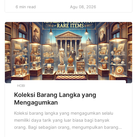
hidup yang tidak sehat, seperti pola makan buruk,
6 min read
Agu 08, 2026
kurangnya aktivitas fisik, serta kebiasaan merokok
dan konsumsi alkohol, dapat meningkatkan risiko
terkena penyakit serius. Selain itu, polusi udara dan
faktor lingkungan juga memiliki dampak besar
terhadap peningkatan […]
HOBI
Koleksi Barang Langka yang
Mengagumkan
Koleksi barang langka yang mengagumkan selalu
memiliki daya tarik yang luar biasa bagi banyak
orang. Bagi sebagian orang, mengumpulkan barang-
barang langka bukan hanya sekadar hobi, tetapi juga