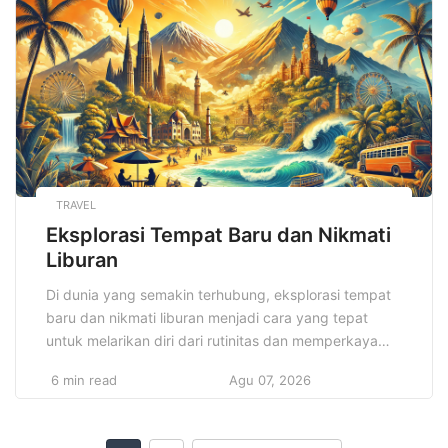
bisnis terbaik untuk sukses di 2025. Tahun ini, lebih
[…]
TRAVEL
Eksplorasi Tempat Baru dan Nikmati
Liburan
Di dunia yang semakin terhubung, eksplorasi tempat
baru dan nikmati liburan menjadi cara yang tepat
untuk melarikan diri dari rutinitas dan memperkaya
kehidupan. Dengan kemajuan teknologi dan informasi,
6 min read
Agu 07, 2026
kini lebih mudah untuk menjelajahi tempat-tempat
eksotis yang sebelumnya sulit di jangkau. Baik itu
melalui perjalanan jauh ke tempat yang belum banyak