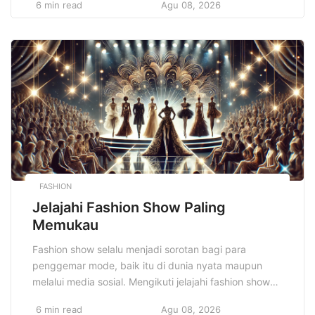
6 min read
Agu 08, 2026
sebagai bentuk investasi yang sangat
menguntungkan. Barang-barang seperti karya seni,
barang antik, hingga barang edisi terbatas seringkali
memiliki nilai yang terus meningkat seiring berjalannya
waktu. Kolektor barang langka […]
FASHION
Jelajahi Fashion Show Paling
Memukau
Fashion show selalu menjadi sorotan bagi para
penggemar mode, baik itu di dunia nyata maupun
melalui media sosial. Mengikuti jelajahi fashion show
paling memukau memberikan Anda kesempatan
6 min read
Agu 08, 2026
untuk melihat tren terbaru yang akan memengaruhi