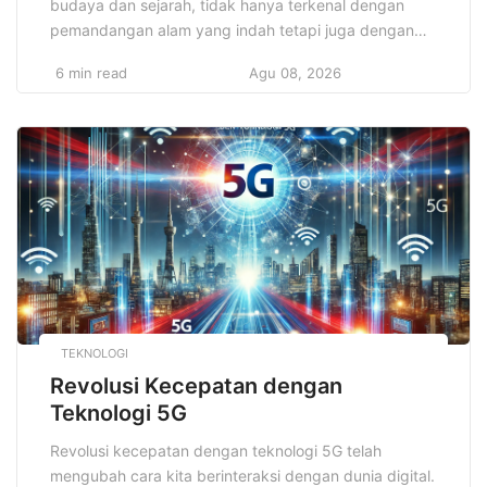
budaya dan sejarah, tidak hanya terkenal dengan
pemandangan alam yang indah tetapi juga dengan
beragam makanan khas lokal yang menggugah dan
6 min read
Agu 08, 2026
memikat. Makanan tersebut tidak hanya memanjakan
lidah, tetapi juga memberikan wawasan mengenai
tradisi dan cara hidup masyarakat setempat. Dengan
setiap suapan, kita tidak hanya menikmati rasa yang
[…]
TEKNOLOGI
Revolusi Kecepatan dengan
Teknologi 5G
Revolusi kecepatan dengan teknologi 5G telah
mengubah cara kita berinteraksi dengan dunia digital.