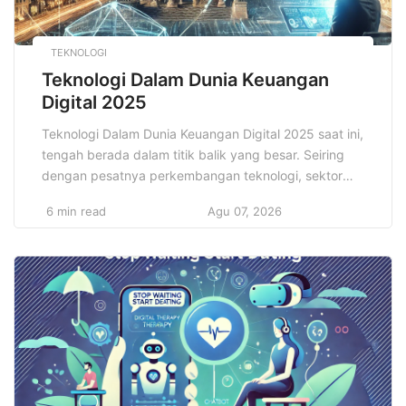
TEKNOLOGI
Teknologi Dalam Dunia Keuangan
Digital 2025
Teknologi Dalam Dunia Keuangan Digital 2025 saat ini,
tengah berada dalam titik balik yang besar. Seiring
dengan pesatnya perkembangan teknologi, sektor
keuangan pun mengalami transformasi yang
6 min read
Agu 07, 2026
signifikan. Teknologi telah menjadi kekuatan
pendorong yang mengubah cara kita berinteraksi
dengan uang, melakukan transaksi, serta mengelola
aset dan investasi. Pengenalan teknologi baru tidak
hanya meningkatkan kenyamanan dan efisiensi, […]