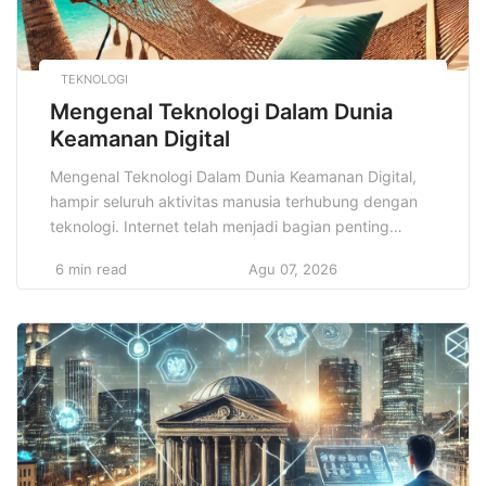
TEKNOLOGI
Mengenal Teknologi Dalam Dunia
Keamanan Digital
Mengenal Teknologi Dalam Dunia Keamanan Digital,
hampir seluruh aktivitas manusia terhubung dengan
teknologi. Internet telah menjadi bagian penting
dalam kehidupan sehari-hari mulai dari bekerja,
6 min read
Agu 07, 2026
berkomunikasi, berbelanja, hingga hiburan. Namun,
dengan semua kemudahan yang ditawarkan oleh
kemajuan teknologi, datang pula ancaman yang
dapat merusak dan mengancam privasi serta
keamanan data kita. Keamanan digital, atau sering
disebut […]