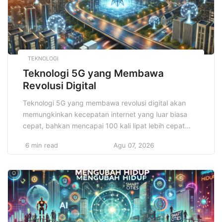
TEKNOLOGI
Teknologi 5G yang Membawa
Revolusi Digital
Teknologi 5G yang membawa revolusi digital akan
memungkinkan kecepatan internet yang luar biasa
cepat, bahkan mencapai 100 kali lipat lebih cepat
daripada 4G. Dengan latensi yang sangat rendah,
6 min read
Agu 07, 2026
teknologi ini juga membuka pintu untuk
pengembangan aplikasi yang membutuhkan respons
waktu nyata, seperti kendaraan otonom, operasi
medis jarak jauh, dan perangkat pintar yang
terhubung. Kecepatan tinggi […]