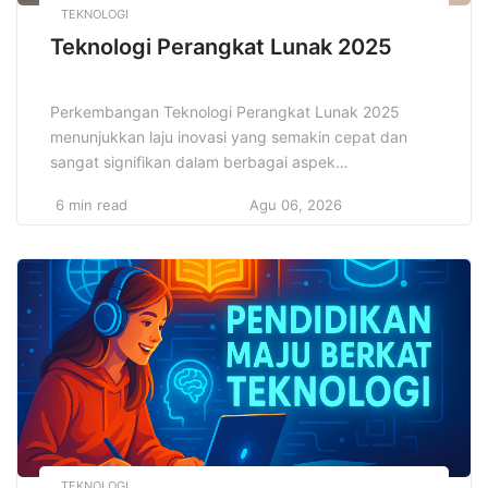
TEKNOLOGI
Teknologi Perangkat Lunak 2025
Perkembangan Teknologi Perangkat Lunak 2025
menunjukkan laju inovasi yang semakin cepat dan
sangat signifikan dalam berbagai aspek
pengembangan teknologi. Dunia pengembangan
6 min read
Agu 06, 2026
perangkat lunak terus mengalami perubahan yang
dinamis, seiring dengan kemajuan teknologi yang
memberikan janji solusi lebih efisien, adaptif, dan
berkelanjutan untuk kebutuhan masa depan. Inovasi-
inovasi tersebut tidak hanya berfokus pada
peningkatan performa, tetapi juga […]
TEKNOLOGI