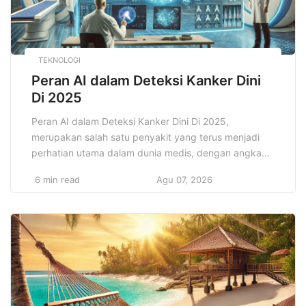
TEKNOLOGI
Peran AI dalam Deteksi Kanker Dini
Di 2025
Peran AI dalam Deteksi Kanker Dini Di 2025,
merupakan salah satu penyakit yang terus menjadi
perhatian utama dalam dunia medis, dengan angka
kematian yang masih tinggi meskipun kemajuan
6 min read
Agu 07, 2026
pengobatan terus berkembang. Menurut Organisasi
Kesehatan Dunia (WHO), kanker merupakan
penyebab kematian nomor dua di dunia setelah
penyakit jantung. Meskipun begitu, terdapat harapan
baru dalam menghadapi tantangan […]