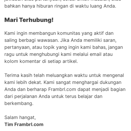
bahkan hanya hiburan ringan di waktu luang Anda.
Mari Terhubung!
Kami ingin membangun komunitas yang aktif dan
saling berbagi wawasan. Jika Anda memiliki saran,
pertanyaan, atau topik yang ingin kami bahas, jangan
ragu untuk menghubungi kami melalui email atau
kolom komentar di setiap artikel.
Terima kasih telah meluangkan waktu untuk mengenal
kami lebih dekat. Kami sangat menghargai dukungan
Anda dan berharap Frambrl.com dapat menjadi bagian
dari perjalanan Anda untuk terus belajar dan
berkembang.
Salam hangat,
Tim Frambrl.com