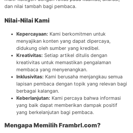
dan nilai tambah bagi pembaca.
Nilai-Nilai Kami
Kepercayaan:
Kami berkomitmen untuk
menyajikan konten yang dapat dipercaya,
didukung oleh sumber yang kredibel.
Kreativitas:
Setiap artikel ditulis dengan
kreativitas untuk memastikan pengalaman
membaca yang menyenangkan.
Inklusivitas:
Kami berusaha menjangkau semua
lapisan pembaca dengan topik yang relevan bagi
berbagai kalangan.
Keberlanjutan:
Kami percaya bahwa informasi
yang baik dapat memberikan dampak positif
yang berkelanjutan bagi pembaca.
Mengapa Memilih Frambrl.com?