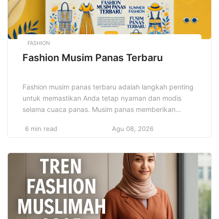
FASHION
Fashion Musim Panas Terbaru
Fashion musim panas terbaru adalah langkah penting
untuk memastikan Anda tetap nyaman dan modis
selama cuaca panas. Musim panas memberikan
kesempatan untuk bereksperimen dengan warna-
6 min read
Agu 08, 2026
warna cerah, desain kasual, dan pakaian ringan yang
tidak hanya membuat penampilan Anda lebih menarik,
tetapi juga meningkatkan kenyamanan. Dengan
pemilihan pakaian yang tepat, Anda bisa menikmati
cuaca panas tanpa merasa […]