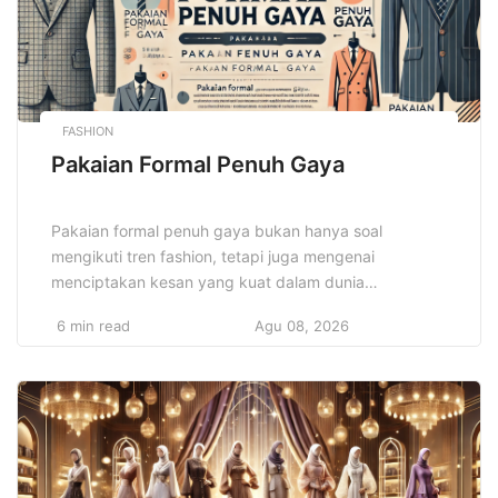
FASHION
Pakaian Formal Penuh Gaya
Pakaian formal penuh gaya bukan hanya soal
mengikuti tren fashion, tetapi juga mengenai
menciptakan kesan yang kuat dalam dunia
profesional. Dengan memilih pakaian formal yang
6 min read
Agu 08, 2026
tepat, Anda tidak hanya akan tampil percaya diri,
tetapi juga menunjukkan bahwa Anda memahami
etika berpakaian di lingkungan kerja atau acara resmi.
Dengan mengikuti tren terkini dan memadupadankan
pakaian Anda […]