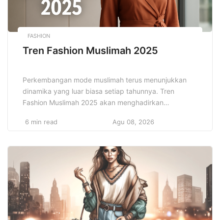
FASHION
Tren Fashion Muslimah 2025
Perkembangan mode muslimah terus menunjukkan
dinamika yang luar biasa setiap tahunnya. Tren
Fashion Muslimah 2025 akan menghadirkan
kombinasi sempurna antara gaya modern dan nilai
6 min read
Agu 08, 2026
syar’i yang terus dijaga. Wanita muslimah kini bisa
memilih berbagai model baju yang tidak hanya modis
tetapi juga nyaman dipakai sepanjang hari. Tren
Fashion 2025 menonjolkan desain yang variatif dan
inovatif […]