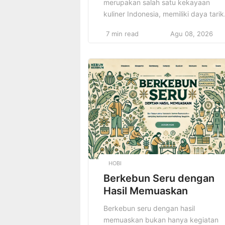
merupakan salah satu kekayaan
kuliner Indonesia, memiliki daya tarik
tersendiri bagi para pecinta makana
7 min read
Agu 08, 2026
lokal. Jajanan pasar merupakan
representasi dari keanekaragaman
budaya dan cita rasa Indonesia yan
sudah ada sejak zaman dahulu. Seti
jajanan pasar tidak hanya menawark
rasa yang khas, tetapi juga
pengalaman unik bagi siapa saja ya
mencicipinya. […]
HOBI
Berkebun Seru dengan
Hasil Memuaskan
Berkebun seru dengan hasil
memuaskan bukan hanya kegiatan