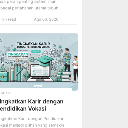
ada peran penting sistem imun
ebagai pertahanan utama tubuh
lam melawan penyakit dan infeksi.
 min read
Agu 08, 2026
npa sistem imun yang kuat, tubuh
an lebih mudah terserang oleh virus,
kteri, dan berbagai patogen lainnya.
eh karena itu, menjaga kekebalan
buh sangatlah penting untuk
emastikan tubuh tetap sehat dan
rlindungi. Rahasia sistem imun kuat
…]
EDUKASI
ingkatkan Karir dengan
endidikan Vokasi
ingkatkan Karir dengan Pendidikan
kasi menjadi pilihan yang semakin