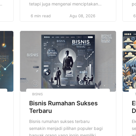
a
tetapi juga mengenai menciptakan
po
kesan yang kuat dalam dunia
m
6 min read
Agu 08, 2026
6
profesional. Dengan memilih pakaian
d
an
formal yang tepat, Anda tidak hanya
ke
akan tampil percaya diri, tetapi juga
ko
menunjukkan bahwa Anda memahami
me
etika berpakaian di lingkungan kerja
D
atau acara resmi. Dengan mengikuti
te
tren terkini dan memadupadankan
m
pakaian Anda […]
la
ke
BISNIS
Bisnis Rumahan Sukses
E
Terbaru
D
Bisnis rumahan sukses terbaru
Ek
semakin menjadi pilihan populer bagi
se
us
banyak orang yang ingin memiliki
w