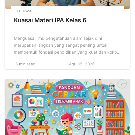
EDUKASI
Kuasai Materi IPA Kelas 6
Menguasai ilmu pengetahuan alam sejak dini
merupakan langkah yang sangat penting untuk
membentuk fondasi pendidikan yang kuat dan kokoh.
Khususnya, belajar IPA di kelas 6 akan memberikan
6 min read
Agu 05, 2026
wawasan yang sangat luas dan berguna untuk
persiapan pendidikan selanjutnya. Oleh sebab itu,
mengetahui cara terbaik untuk Kuasai Materi IPA Kelas
6 menjadi sebuah kebutuhan utama yang harus […]