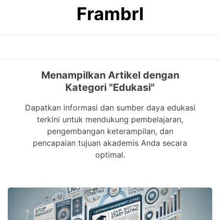
Skip
Frambrl
to
content
Menampilkan Artikel dengan
Kategori "Edukasi"
Dapatkan informasi dan sumber daya edukasi
terkini untuk mendukung pembelajaran,
pengembangan keterampilan, dan
pencapaian tujuan akademis Anda secara
optimal.