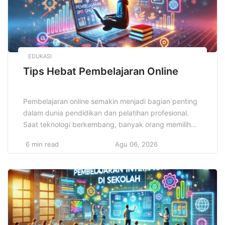
EDUKASI
Tips Hebat Pembelajaran Online
Pembelajaran online semakin menjadi bagian penting
dalam dunia pendidikan dan pelatihan profesional.
Saat teknologi berkembang, banyak orang memilih
belajar daring karena fleksibilitas dan akses yang
6 min read
Agu 06, 2026
mudah. Namun, belajar secara online juga menuntut
disiplin dan strategi khusus agar materi terserap
dengan baik. Tips Hebat Pembelajaran Online akan
membantu menemukan cara belajar yang lebih efektif
dan menyenangkan. […]