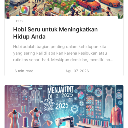
HOBI
Hobi Seru untuk Meningkatkan
Hidup Anda
Hobi adalah bagian penting dalam kehidupan kita
yang sering kali di abaikan karena kesibukan atau
rutinitas sehari-hari. Meskipun demikian, memiliki hobi
bukan hanya sekadar kegiatan pengisi waktu luang.
6 min read
Agu 07, 2026
Hobi seru untuk meningkatkan hidup Anda dapat
membawa banyak manfaat, dari sisi fisik, emosional,
hingga mental. Melalui berbagai kegiatan yang
menyenangkan, hobi bisa menjadi sarana untuk
meredakan […]