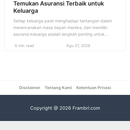
Temukan Asuransi Terbaik untuk
Keluarga
Setiap keluarga pasti menghadapi tantangan dalam
merencanakan masa depan mereka, dan memiliki
asuransi keluarga adalah langkah penting untuk
melindungi kesejahteraan finansial. Asuransi keluarga
6 min read
Agu 07, 2026
tidak hanya memberikan perlindungan terhadap risiko
kesehatan dan kecelakaan, tetapi juga dapat
memberikan ketenangan pikiran. Dengan adanya
asuransi, keluarga dapat menghadapi ketidakpastian
hidup dengan lebih siap dan terjamin, tanpa perlu
khawatir tentang […]
Disclaimer
Tentang Kami
Ketentuan Privasi
Copyright @ 2026 Frambrl.com