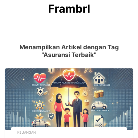
Skip
Frambrl
to
content
Menampilkan Artikel dengan Tag
"Asuransi Terbaik"
KEUANGAN