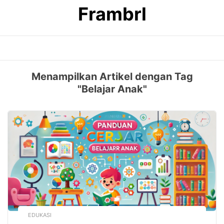
Skip
Frambrl
to
content
Menampilkan Artikel dengan Tag
"Belajar Anak"
EDUKASI