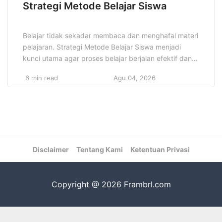
Strategi Metode Belajar Siswa
Belajar tidak sekadar membaca dan menghafal materi
pelajaran. Strategi Metode Belajar Siswa menjadi
kunci utama agar proses belajar berjalan efektif dan
hasil yang didapat maksimal. Banyak siswa gagal
6 min read
Agu 04, 2026
mencapai potensi optimal karena kurang memahami
teknik belajar yang tepat. Memahami dan
menerapkan strategi yang sesuai mampu
meningkatkan kemampuan memahami materi dan
mempercepat proses belajar secara signifikan. […]
Disclaimer
Tentang Kami
Ketentuan Privasi
Copyright @ 2026 Frambrl.com