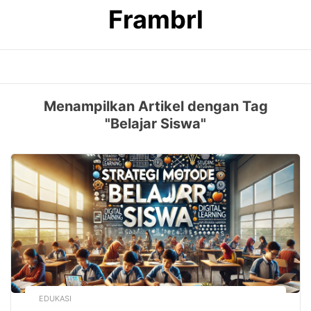
Skip
Frambrl
to
content
Menampilkan Artikel dengan Tag
"Belajar Siswa"
EDUKASI