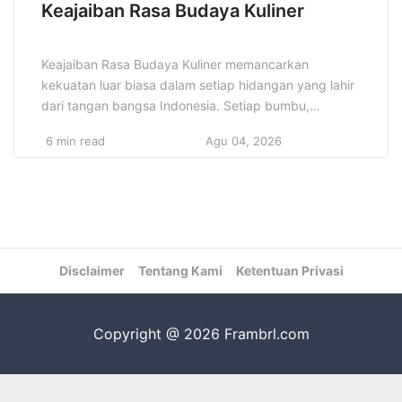
Keajaiban Rasa Budaya Kuliner
Keajaiban Rasa Budaya Kuliner memancarkan
kekuatan luar biasa dalam setiap hidangan yang lahir
dari tangan bangsa Indonesia. Setiap bumbu,
rempah, dan teknik memasak menggambarkan
6 min read
Agu 04, 2026
sejarah panjang yang tak terpisahkan dari perjalanan
budaya Nusantara. Dalam setiap suapan, terdapat
kisah leluhur yang menanamkan makna kehidupan,
gotong royong, dan rasa hormat terhadap alam. Rasa
Budaya Kuliner mengajarkan bahwa […]
Disclaimer
Tentang Kami
Ketentuan Privasi
Copyright @ 2026 Frambrl.com