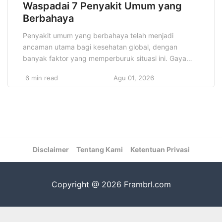
Waspadai 7 Penyakit Umum yang
Berbahaya
Penyakit umum yang berbahaya telah menjadi
ancaman utama bagi kesehatan global, dengan
banyak faktor yang memperburuk situasi ini. Gaya
hidup yang tidak sehat, seperti pola makan buruk,
6 min read
Agu 01, 2026
kurangnya aktivitas fisik, serta kebiasaan merokok
dan konsumsi alkohol, dapat meningkatkan risiko
terkena penyakit serius. Selain itu, polusi udara dan
faktor lingkungan juga memiliki dampak besar
terhadap peningkatan […]
Disclaimer
Tentang Kami
Ketentuan Privasi
Copyright @ 2026 Frambrl.com