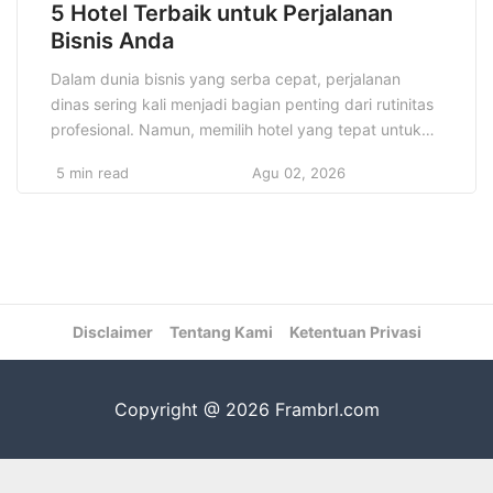
5 Hotel Terbaik untuk Perjalanan
Bisnis Anda
Dalam dunia bisnis yang serba cepat, perjalanan
dinas sering kali menjadi bagian penting dari rutinitas
profesional. Namun, memilih hotel yang tepat untuk
perjalanan bisnis Anda bisa membuat perbedaan
5 min read
Agu 02, 2026
besar antara produktivitas yang lancar dan
ketidaknyamanan. 5 Hotel terbaik untuk perjalanan
bisnis Anda harus menawarkan lebih dari sekadar
tempat tidur yang nyaman; hotel tersebut harus
memenuhi […]
Disclaimer
Tentang Kami
Ketentuan Privasi
Copyright @ 2026 Frambrl.com