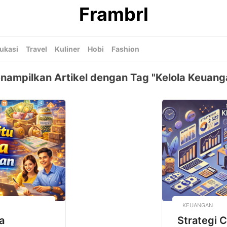
Frambrl
ukasi
Travel
Kuliner
Hobi
Fashion
nampilkan Artikel dengan Tag "Kelola Keuang
KEUANGAN
a
Strategi C