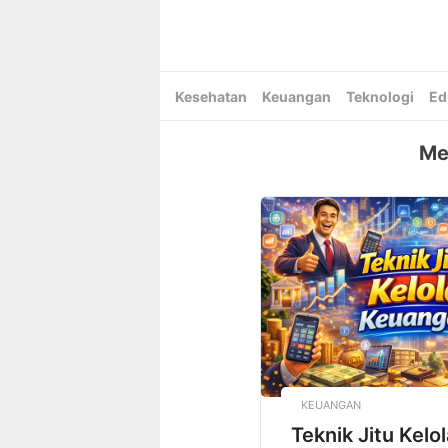
Skip
to
content
Kesehatan
Keuangan
Teknologi
Ed
Me
KEUANGAN
Teknik Jitu Kelol