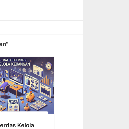
an"
erdas Kelola