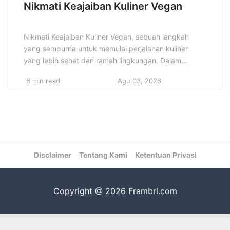
Nikmati Keajaiban Kuliner Vegan
Nikmati Keajaiban Kuliner Vegan, sebuah langkah
yang sempurna untuk memulai perjalanan kuliner
yang lebih sehat dan ramah lingkungan. Dalam
beberapa tahun terakhir, makanan berbasis tanaman
6 min read
Agu 03, 2026
telah berkembang pesat, menarik perhatian banyak
orang yang ingin mencoba gaya hidup yang lebih
seimbang dan berkelanjutan. Tidak hanya bagi
mereka yang beralih ke diet vegan, tetapi juga bagi
mereka […]
Disclaimer
Tentang Kami
Ketentuan Privasi
Copyright @ 2026 Frambrl.com