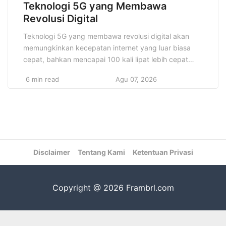
Teknologi 5G yang Membawa
Revolusi Digital
Teknologi 5G yang membawa revolusi digital akan
memungkinkan kecepatan internet yang luar biasa
cepat, bahkan mencapai 100 kali lipat lebih cepat
daripada 4G. Dengan latensi yang sangat rendah,
6 min read
Agu 07, 2026
teknologi ini juga membuka pintu untuk
pengembangan aplikasi yang membutuhkan respons
waktu nyata, seperti kendaraan otonom, operasi
medis jarak jauh, dan perangkat pintar yang
terhubung. Kecepatan tinggi […]
Disclaimer
Tentang Kami
Ketentuan Privasi
Copyright @ 2026 Frambrl.com