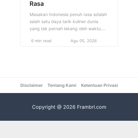
Rasa
Masakan Indonesia penuh rasa adalah
salah satu daya tarik kuliner dunia
yang tak pernah lekang oleh waktu.
Dengan penggunaan rempah-rempah
6 min read
Agu 05, 2026
yang kaya dan beragam, masakan
Indonesia memiliki cita rasa yang
kompleks dan memikat. Setiap
hidangan menggambarkan kekayaan
budaya dan tradisi lokal, menjadikan
masakan Indonesia tak hanya lezat,
Disclaimer
tetapi juga sarat dengan sejarah. Dari
Tentang Kami
Ketentuan Privasi
Sabang hingga […]
Copyright @ 2026 Frambrl.com