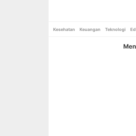
Skip
to
content
Kesehatan
Keuangan
Teknologi
Ed
Men