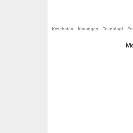
Skip
to
content
Kesehatan
Keuangan
Teknologi
Ed
Me