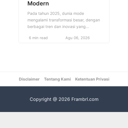
Modern
Pada tahun 2025, dunia mode
mengalami transformasi besar, dengan
berbagai tren dan inovasi yang
menarik. Mode tidak hanya soal
6 min read
Agu 06, 2026
mengikuti tren semata, tetapi lebih
kepada bagaimana memilih pakaian
yang dapat mencerminkan
kepribadian seseorang dan tetap
memukau dalam berbagai
kesempatan. Mode menawan dan
Disclaimer
modern muncul sebagai cara baru
Tentang Kami
Ketentuan Privasi
untuk mengekspresikan diri melalui
gaya berpakaian yang elegan, […]
Copyright @ 2026 Frambrl.com