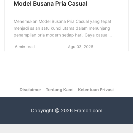
Model Busana Pria Casual
Menemukan Model Busana Pria Casual yang tepat
menjadi salah satu kunci utama dalam menunjang
penampilan pria modern setiap hari. Gaya casual
selalu berhasil menjadi favorit banyak pria karena
6 min read
Agu 03, 2026
mampu menghadirkan kenyamanan maksimal
sekaligus memberikan kesan stylish yang effortless
tanpa terlihat berlebihan atau norak. Pria masa kini
semakin sering mencari dan memilih busana yang
tidak hanya […]
Disclaimer
Tentang Kami
Ketentuan Privasi
Copyright @ 2026 Frambrl.com