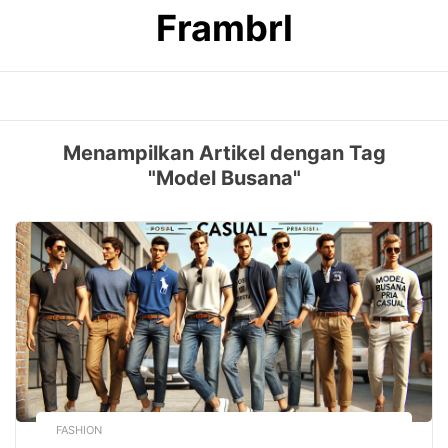
Skip
Frambrl
to
content
Menampilkan Artikel dengan Tag
"Model Busana"
FASHION