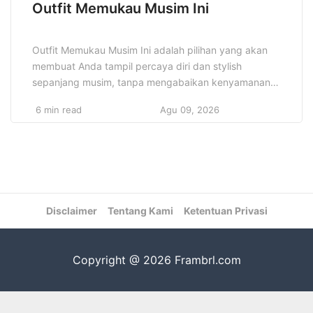
Outfit Memukau Musim Ini
Outfit Memukau Musim Ini adalah pilihan yang akan
membuat Anda tampil percaya diri dan stylish
sepanjang musim, tanpa mengabaikan kenyamanan.
Memilih outfit yang tepat untuk setiap musim bukan
6 min read
Agu 09, 2026
hanya soal mengikuti tren fashion, tetapi juga
memastikan bahwa pakaian yang dipilih sesuai
dengan kebutuhan dan kenyamanan. Musim yang
berbeda membawa tren yang berbeda pula, oleh
karena […]
Disclaimer
Tentang Kami
Ketentuan Privasi
Copyright @ 2026 Frambrl.com