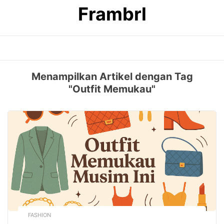
Skip
Frambrl
to
content
Menampilkan Artikel dengan Tag
"Outfit Memukau"
FASHION