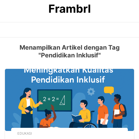
Skip
Frambrl
to
content
Menampilkan Artikel dengan Tag
"Pendidikan Inklusif"
EDUKASI