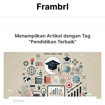
Skip
Frambrl
to
content
Menampilkan Artikel dengan Tag
"Pendidikan Terbaik"
EDUKASI