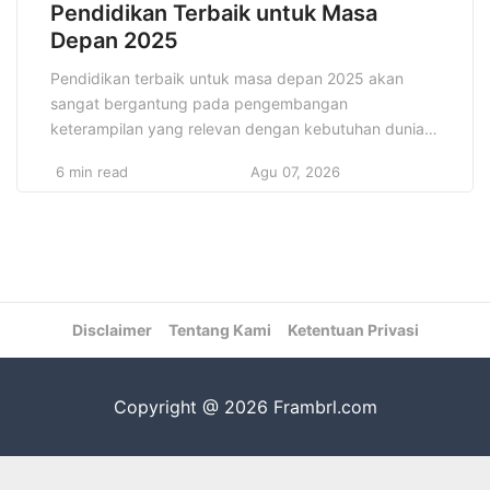
Pendidikan Terbaik untuk Masa
Depan 2025
Pendidikan terbaik untuk masa depan 2025 akan
sangat bergantung pada pengembangan
keterampilan yang relevan dengan kebutuhan dunia
modern, seperti kecerdasan buatan (AI), analisis data,
6 min read
Agu 07, 2026
dan pemecahan masalah kreatif. Kurikulum akan lebih
di fokuskan pada pengembangan keterampilan
praktis yang dapat langsung di terapkan di dunia
kerja. Selain itu, dengan adanya pembelajaran
berbasis teknologi, siswa akan lebih […]
Disclaimer
Tentang Kami
Ketentuan Privasi
Copyright @ 2026 Frambrl.com