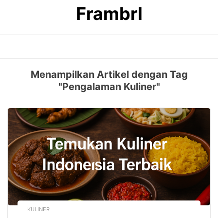
Skip
Frambrl
to
content
Menampilkan Artikel dengan Tag
"Pengalaman Kuliner"
KULINER