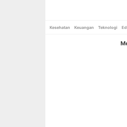
Skip
to
content
Kesehatan
Keuangan
Teknologi
Ed
Me