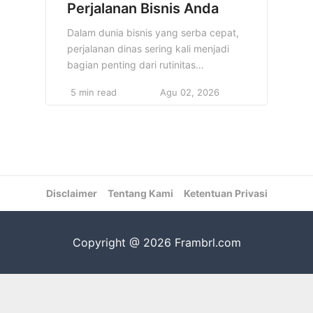
Perjalanan Bisnis Anda
Dalam dunia bisnis yang serba cepat,
perjalanan dinas sering kali menjadi
bagian penting dari rutinitas
profesional. Namun, memilih hotel
5 min read
Agu 02, 2026
yang tepat untuk perjalanan bisnis
Anda bisa membuat perbedaan besar
antara produktivitas yang lancar dan
ketidaknyamanan. 5 Hotel terbaik
untuk perjalanan bisnis Anda harus
menawarkan lebih dari sekadar tempat
Disclaimer
tidur yang nyaman; hotel tersebut
Tentang Kami
Ketentuan Privasi
harus memenuhi […]
Copyright @ 2026 Frambrl.com