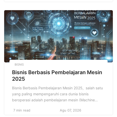
yang menawarkan fleksibilitas tinggi serta kemudahan
akses tanpa batas. Tren bisnis yang dapat dijalankan
langsung dari kenyamanan rumah ini memang
semakin populer […]
BISNIS
Bisnis Berbasis Pembelajaran Mesin
2025
Bisnis Berbasis Pembelajaran Mesin 2025, salah satu
yang paling mempengaruhi cara dunia bisnis
beroperasi adalah pembelajaran mesin (Machine
Learning). Pembelajaran mesin, sebagai cabang dari
7 min read
Agu 07, 2026
kecerdasan buatan (Artificial Intelligence/AI), telah