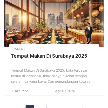
aset dan investasi. Pengenalan teknologi baru tidak
hanya meningkatkan kenyamanan dan efisiensi, […]
KULINER
Tempat Makan Di Surabaya 2025
Tempat Makan Di Surabaya 2025, kota terbesar
kedua di Indonesia, tidak hanya dikenal dengan
sejarahnya yang kaya. Dan pemandangan kota yang
sibuk, tetapi juga sebagai surga kuliner yang
6 min read
Agu 07, 2026
menggoda. Pada tahun 2025, Surabaya semakin
memantapkan diri sebagai destinasi kuliner yang
tidak boleh dilewatkan. Dengan keanekaragaman