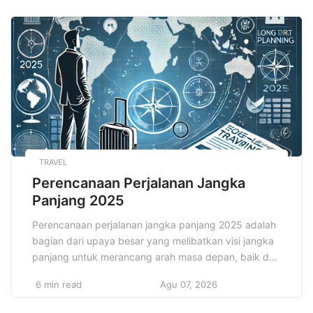
mengubah cara perusahaan berinteraksi dengan
data, memproses informasi, serta mengambil
keputusan. Tidak hanya terbatas pada sektor
teknologi, kini pembelajaran mesin telah merambah ke
hampir seluruh bidang, […]
TRAVEL
Perencanaan Perjalanan Jangka
Panjang 2025
Perencanaan perjalanan jangka panjang 2025 adalah
bagian dari upaya besar yang melibatkan visi jangka
panjang untuk merancang arah masa depan, baik dari
segi ekonomi, sosial, maupun pembangunan
6 min read
Agu 07, 2026
infrastruktur. Fokus utama dalam perencanaan ini
adalah pengembangan sektor pariwisata yang dapat