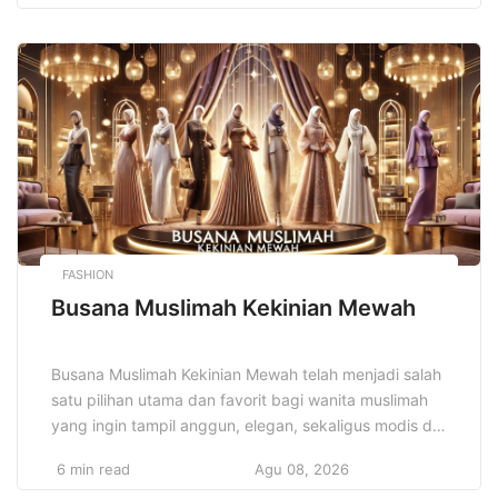
Dibutuhkan pendekatan yang cerdas dan terencana
untuk mengelola uang dengan bijak. Dengan strategi
keuangan pribadi cerdas, Anda dapat mencapai
stabilitas finansial, menghindari utang yang tidak
perlu, […]
FASHION
Busana Muslimah Kekinian Mewah
Busana Muslimah Kekinian Mewah telah menjadi salah
satu pilihan utama dan favorit bagi wanita muslimah
yang ingin tampil anggun, elegan, sekaligus modis di
berbagai kesempatan, baik formal maupun casual.
6 min read
Agu 08, 2026
Perkembangan dunia fashion muslim terus mengalami