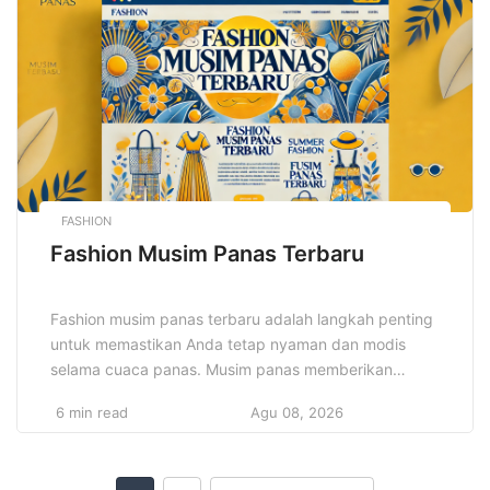
berkreasi, memperluas wawasan, dan menemukan
hal-hal baru yang dapat […]
FASHION
Fashion Musim Panas Terbaru
Fashion musim panas terbaru adalah langkah penting
untuk memastikan Anda tetap nyaman dan modis
selama cuaca panas. Musim panas memberikan
kesempatan untuk bereksperimen dengan warna-
6 min read
Agu 08, 2026
warna cerah, desain kasual, dan pakaian ringan yang
tidak hanya membuat penampilan Anda lebih menarik,
tetapi juga meningkatkan kenyamanan. Dengan