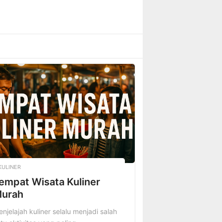
KULINER
empat Wisata Kuliner
urah
njelajah kuliner selalu menjadi salah