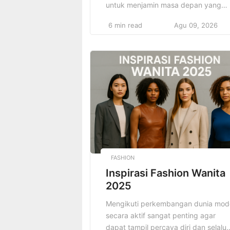
untuk menjamin masa depan yang
lebih baik. Panduan Strategi Investas
6 min read
Agu 09, 2026
Keuangan membantu siapa saja
memahami cara menata investasi ya
tepat, mulai dari pemula hingga
profesional yang ingin
mengoptimalkan portofolio. Melalui
strategi yang matang, proses investa
tidak hanya menjadi lebih terarah
tetapi juga memberikan hasil yang
maksimal […]
FASHION
Inspirasi Fashion Wanita
2025
Mengikuti perkembangan dunia mod
secara aktif sangat penting agar
dapat tampil percaya diri dan selalu