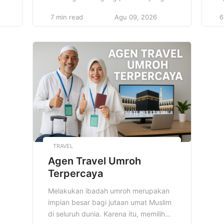
025
sangat penting dan strategis dalam
m
7 min read
Agu 09, 2026
6
dunia pendidikan. Penggunaan
s
Aplikasi Sumber Belajar Populer
pe
memberikan kemudahan luar biasa
y
bagi pelajar dari berbagai kalangan
ta
mi
untuk mengakses materi pendidikan
b
,
dengan leluasa, kapan saja dan di
t
up
mana saja tanpa ada batasan waktu
b
maupun tempat. […]
ti
TRAVEL
Agen Travel Umroh
Terpercaya
Melakukan ibadah umroh merupakan
impian besar bagi jutaan umat Muslim
di seluruh dunia. Karena itu, memilih