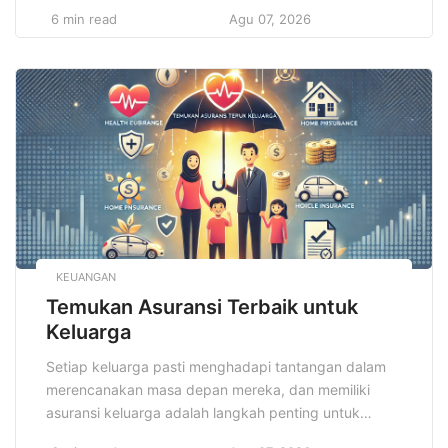
Manfaat Dahsyat Olahraga Rutin tidak hanya
6 min read
Agu 07, 2026
membuat tubuh menjadi lebih kuat dan bugar, tetapi
juga mampu meningkatkan kualitas hidup secara
signifikan dalam berbagai aspek, baik fisik maupun
mental. Banyak orang telah merasakan perubahan
positif yang nyata […]
KEUANGAN
Temukan Asuransi Terbaik untuk
Keluarga
Setiap keluarga pasti menghadapi tantangan dalam
merencanakan masa depan mereka, dan memiliki
asuransi keluarga adalah langkah penting untuk
melindungi kesejahteraan finansial. Asuransi keluarga