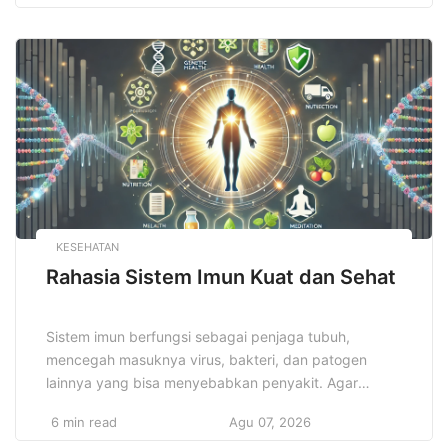
individu maupun pelaku bisnis dalam mengatur arus
kas secara efektif, merencanakan anggaran dengan
tepat, serta membuat keputusan investasi yang
cerdas dan terukur. Pemahaman yang mendalam […]
KESEHATAN
Rahasia Sistem Imun Kuat dan Sehat
Sistem imun berfungsi sebagai penjaga tubuh,
mencegah masuknya virus, bakteri, dan patogen
lainnya yang bisa menyebabkan penyakit. Agar
sistem imun dapat bekerja dengan baik, tubuh
6 min read
Agu 07, 2026
memerlukan dukungan yang tepat, seperti asupan