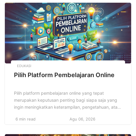
Dengan berbagai pilihan outfit yang dapat dipadukan,
gaya casual pria keren memungkinkan setiap pria […]
EDUKASI
Pilih Platform Pembelajaran Online
Pilih platform pembelajaran online yang tepat
merupakan keputusan penting bagi siapa saja yang
ingin meningkatkan keterampilan, pengetahuan, atau
bahkan mendapatkan sertifikat resmi. Dengan
6 min read
Agu 06, 2026
kemajuan teknologi dan internet, pendidikan tidak lagi
terbatas pada ruang kelas tradisional. Pembelajaran
online memberikan fleksibilitas, kenyamanan, dan