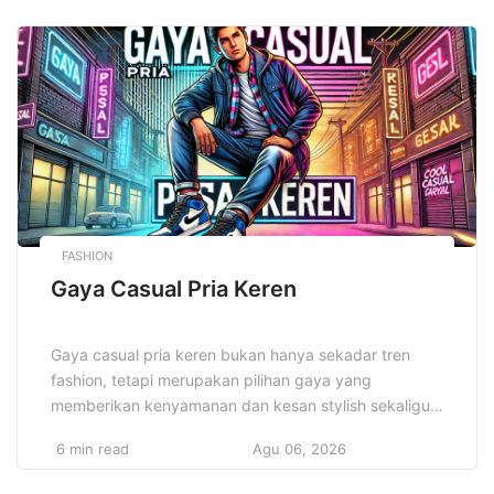
terbaik untuk meremajakan diri dan keluar dari
tekanan tersebut adalah dengan mengeksplorasi hobi
kreatif yang menginspirasi. Aktivitas semacam ini
tidak hanya […]
FASHION
Gaya Casual Pria Keren
Gaya casual pria keren bukan hanya sekadar tren
fashion, tetapi merupakan pilihan gaya yang
memberikan kenyamanan dan kesan stylish sekaligus.
Untuk banyak pria, gaya ini menjadi pilihan utama
6 min read
Agu 06, 2026
dalam kehidupan sehari-hari karena tidak hanya
praktis tetapi juga membuat tampilan lebih menarik.