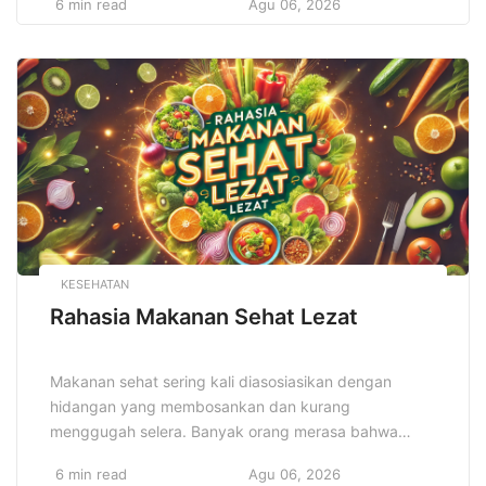
6 min read
Agu 06, 2026
Anda bisa lebih mudah mengatur pendapatan,
mengendalikan pengeluaran, dan menyisihkan dana
untuk tabungan serta investasi. Hal ini sangat penting
untuk mencapai tujuan keuangan jangka panjang,
seperti membeli rumah, […]
KESEHATAN
Rahasia Makanan Sehat Lezat
Makanan sehat sering kali diasosiasikan dengan
hidangan yang membosankan dan kurang
menggugah selera. Banyak orang merasa bahwa
mereka harus memilih antara rasa yang enak dan
6 min read
Agu 06, 2026
manfaat kesehatan, dan seringkali memilih salah satu