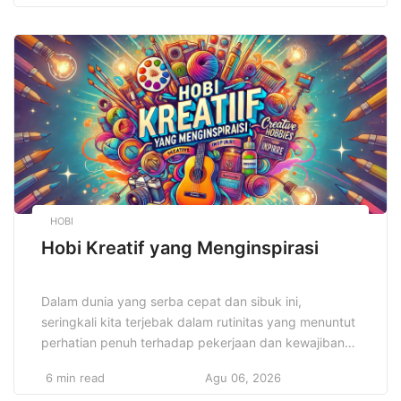
dari keduanya. Namun, pandangan ini perlu diubah,
karena Rahasia Makanan Sehat Lezat sebenarnya
terletak pada pemilihan bahan-bahan segar dan cara
memasak yang tepat. […]
HOBI
Hobi Kreatif yang Menginspirasi
Dalam dunia yang serba cepat dan sibuk ini,
seringkali kita terjebak dalam rutinitas yang menuntut
perhatian penuh terhadap pekerjaan dan kewajiban
lainnya. Akibatnya, kita cenderung melupakan
6 min read
Agu 06, 2026
pentingnya waktu untuk diri sendiri. Salah satu cara