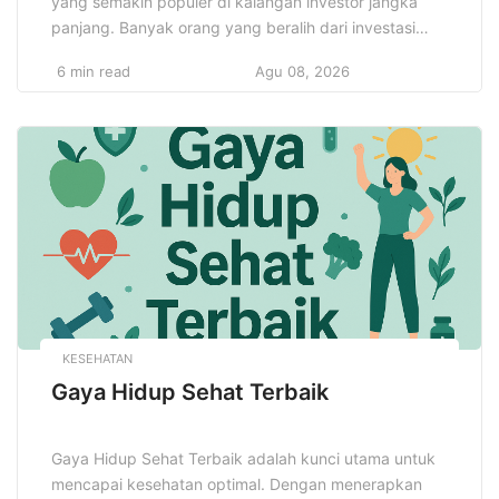
yang semakin populer di kalangan investor jangka
panjang. Banyak orang yang beralih dari investasi
saham atau obligasi, karena properti dianggap
6 min read
Agu 08, 2026
sebagai salah satu cara yang aman dan
menguntungkan untuk meningkatkan kekayaan
dalam jangka panjang. Dengan dunia yang semakin
tidak menentu, properti menawarkan stabilitas yang
dibutuhkan serta potensi keuntungan […]
KESEHATAN
Gaya Hidup Sehat Terbaik
Gaya Hidup Sehat Terbaik adalah kunci utama untuk
mencapai kesehatan optimal. Dengan menerapkan