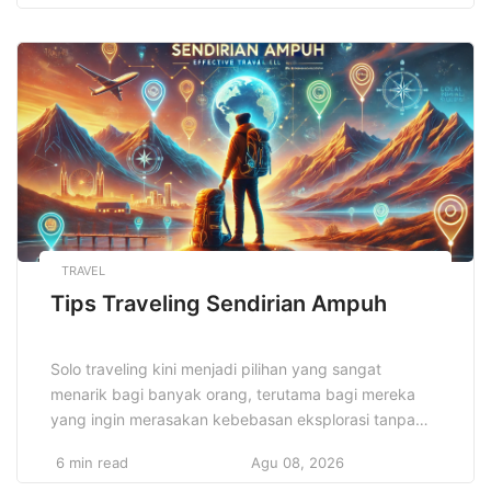
hingga hubungan industri yang dapat memberikan
peluang kerja. Dengan memilih universitas yang tepat,
Anda dapat memastikan bahwa pendidikan yang
diterima tidak […]
TRAVEL
Tips Traveling Sendirian Ampuh
Solo traveling kini menjadi pilihan yang sangat
menarik bagi banyak orang, terutama bagi mereka
yang ingin merasakan kebebasan eksplorasi tanpa
batas dan menemukan dunia dengan cara yang lebih
6 min read
Agu 08, 2026
personal. Meskipun traveling sendiri sering dianggap