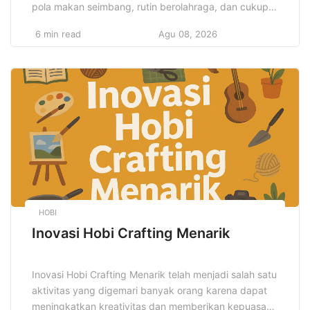
pola makan seimbang, rutin berolahraga, dan cukup
tidur, Anda dapat menjaga tubuh tetap bugar dan
6 min read
Agu 08, 2026
mencegah berbagai penyakit yang dapat
mengganggu kualitas hidup. Selain itu, menghindari
kebiasaan buruk seperti merokok atau mengonsumsi
alkohol secara berlebihan juga sangat penting dalam
menjaga kesehatan jangka […]
HOBI
Inovasi Hobi Crafting Menarik
Inovasi Hobi Crafting Menarik telah menjadi salah satu
aktivitas yang digemari banyak orang karena dapat
meningkatkan kreativitas dan memberikan kepuasan