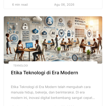
pintu pengalaman seru yang sulit ditemukan di
6 min read
Agu 06, 2026
tempat lain. Setiap lokasi menawarkan panorama
yang unik, mulai dari pegunungan tinggi, pantai
berpasir putih, hingga hutan tropis yang rimbun.
Menyusuri alam membawa keajaiban tersendiri yang
meningkatkan kebahagiaan […]
TEKNOLOGI
Etika Teknologi di Era Modern
Etika Teknologi di Era Modern telah mengubah cara
manusia hidup, bekerja, dan berinteraksi. Di era
modern ini, inovasi digital berkembang sangat cepat,
tetapi tidak selalu diiringi oleh pemahaman etis dan