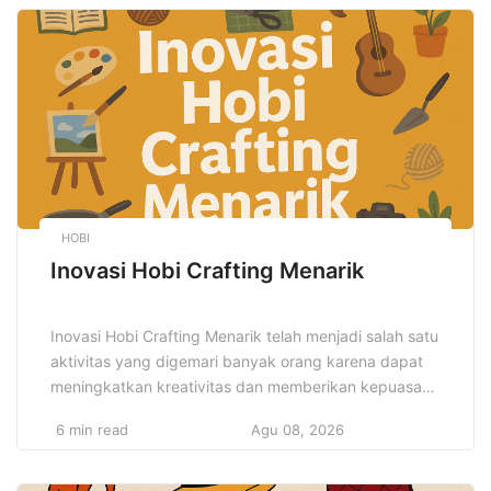
kebiasaan buruk seperti merokok atau mengonsumsi
alkohol secara berlebihan juga sangat penting dalam
menjaga kesehatan jangka […]
HOBI
Inovasi Hobi Crafting Menarik
Inovasi Hobi Crafting Menarik telah menjadi salah satu
aktivitas yang digemari banyak orang karena dapat
meningkatkan kreativitas dan memberikan kepuasan
batin. Dalam beberapa tahun terakhir, inovasi hobi
6 min read
Agu 08, 2026
crafting menarik telah membuat dunia kerajinan
tangan semakin berkembang, memberikan ruang bagi
siapa saja untuk bereksperimen dengan ide baru,