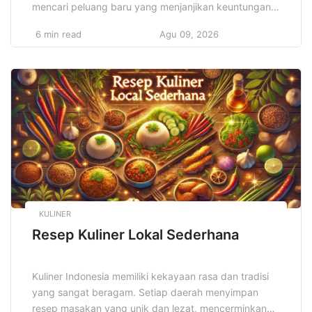
mencari peluang baru yang menjanjikan keuntungan
besar sekaligus stabil dalam jangka panjang. Salah
6 min read
Agu 09, 2026
satu peluang investasi terbaik yang kini tengah
menjadi sorotan utama di kalangan pelaku usaha dan
investor adalah Investasi Bisnis Online 2025. Bisnis
online telah mengalami transformasi […]
KULINER
Resep Kuliner Lokal Sederhana
Kuliner Indonesia memiliki kekayaan rasa dan tradisi
yang sangat beragam. Setiap daerah menyimpan
resep masakan yang unik dan lezat, mencerminkan