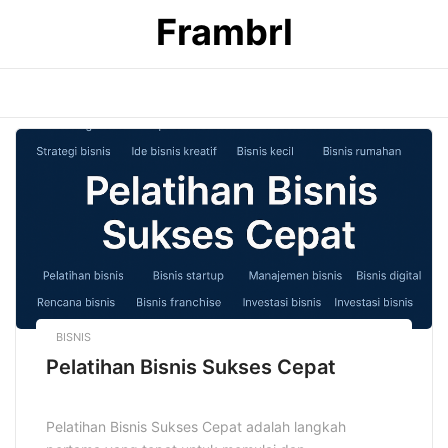
Skip
Frambrl
to
content
BISNIS
Pelatihan Bisnis Sukses Cepat
Pelatihan Bisnis Sukses Cepat adalah langkah