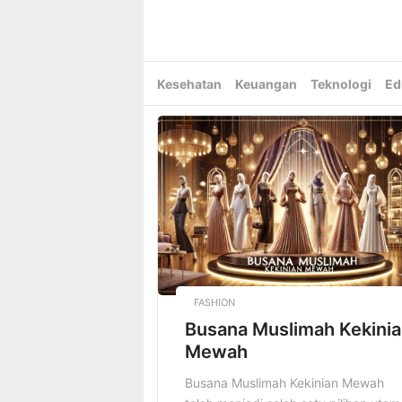
Skip
to
content
Kesehatan
Keuangan
Teknologi
Ed
FASHION
Busana Muslimah Kekini
Mewah
Busana Muslimah Kekinian Mewah