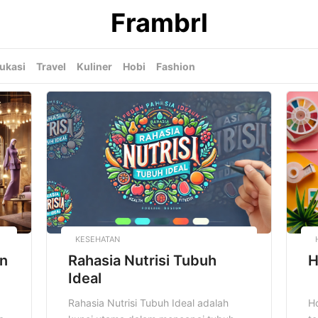
Frambrl
ukasi
Travel
Kuliner
Hobi
Fashion
KESEHATAN
an
Rahasia Nutrisi Tubuh
H
Ideal
Rahasia Nutrisi Tubuh Ideal adalah
Ho