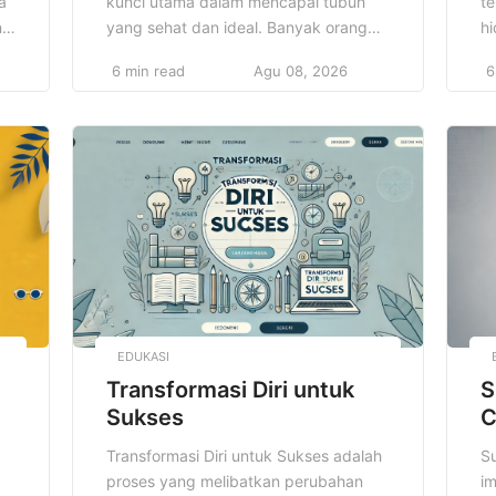
a
kunci utama dalam mencapai tubuh
te
ng
yang sehat dan ideal. Banyak orang
hi
us
yang berusaha mencapainya melalui
me
6 min read
Agu 08, 2026
6
olahraga rutin atau mengurangi
m
an
makanan berkalori tinggi, namun hal
m
i
itu tidak cukup. Nutrisi yang tepat
p
memainkan peran yang sangat
j
penting dalam membentuk tubuh yang
m
sehat, meningkatkan energi, dan
k
memperbaiki kualitas hidup secara
b
keseluruhan. Tanpa pemahaman […]
m
[
EDUKASI
Transformasi Diri untuk
S
Sukses
C
Transformasi Diri untuk Sukses adalah
Su
proses yang melibatkan perubahan
im