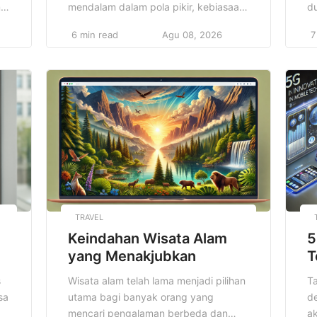
ma
mendalam dalam pola pikir, kebiasaan,
du
dan keterampilan untuk mencapai
K
6 min read
Agu 08, 2026
7
tujuan hidup yang lebih baik. Ini bukan
p
hanya tentang mencapai kesuksesan
pe
luar biasa, tetapi juga tentang
me
mengembangkan karakter yang lebih
y
pi
kuat dan pola pikir yang lebih positif.
gl
Setiap orang memiliki potensi untuk
un
t,
sukses, tetapi hanya mereka yang […]
me
[
TRAVEL
Keindahan Wisata Alam
5
yang Menakjubkan
T
s
Wisata alam telah lama menjadi pilihan
T
sa
utama bagi banyak orang yang
d
mencari pengalaman berbeda dan
ak