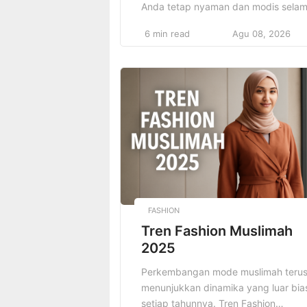
Anda tetap nyaman dan modis sela
cuaca panas. Musim panas
6 min read
Agu 08, 2026
memberikan kesempatan untuk
bereksperimen dengan warna-warna
cerah, desain kasual, dan pakaian
ringan yang tidak hanya membuat
penampilan Anda lebih menarik, teta
juga meningkatkan kenyamanan.
Dengan pemilihan pakaian yang tepa
Anda bisa menikmati cuaca panas
tanpa merasa […]
FASHION
Tren Fashion Muslimah
2025
Perkembangan mode muslimah teru
menunjukkan dinamika yang luar bia
setiap tahunnya. Tren Fashion