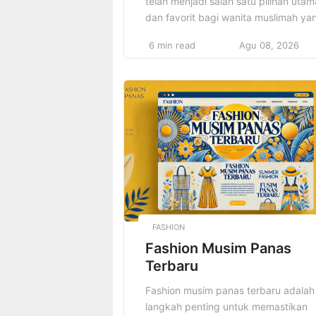
telah menjadi salah satu pilihan utam
dan favorit bagi wanita muslimah ya
ingin tampil anggun, elegan, sekalig
6 min read
Agu 08, 2026
modis di berbagai kesempatan, baik
formal maupun casual. Perkembang
dunia fashion muslim terus mengalam
peningkatan yang sangat signifikan
dan dinamis dalam beberapa tahun
terakhir. Desain-desain modern yang
secara khusus mengutamakan nilai
syar’i, kenyamanan, serta […]
FASHION
Fashion Musim Panas
Terbaru
Fashion musim panas terbaru adalah
langkah penting untuk memastikan