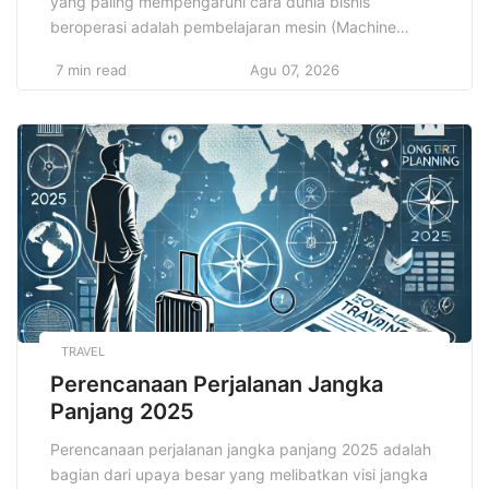
yang paling mempengaruhi cara dunia bisnis
beroperasi adalah pembelajaran mesin (Machine
Learning). Pembelajaran mesin, sebagai cabang dari
7 min read
Agu 07, 2026
kecerdasan buatan (Artificial Intelligence/AI), telah
mengubah cara perusahaan berinteraksi dengan
data, memproses informasi, serta mengambil
keputusan. Tidak hanya terbatas pada sektor
teknologi, kini pembelajaran mesin telah merambah ke
hampir seluruh bidang, […]
TRAVEL
Perencanaan Perjalanan Jangka
Panjang 2025
Perencanaan perjalanan jangka panjang 2025 adalah
bagian dari upaya besar yang melibatkan visi jangka