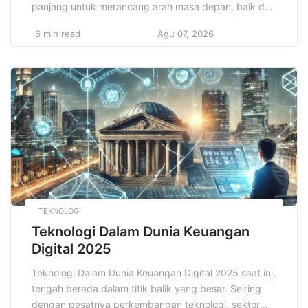
panjang untuk merancang arah masa depan, baik dari
segi ekonomi, sosial, maupun pembangunan
6 min read
Agu 07, 2026
infrastruktur. Fokus utama dalam perencanaan ini
adalah pengembangan sektor pariwisata yang dapat
menguntungkan bagi negara, masyarakat, dan
lingkungan hidup dalam jangka waktu panjang.
Sektor pariwisata, sebagai salah satu […]
TEKNOLOGI
Teknologi Dalam Dunia Keuangan
Digital 2025
Teknologi Dalam Dunia Keuangan Digital 2025 saat ini,
tengah berada dalam titik balik yang besar. Seiring
dengan pesatnya perkembangan teknologi, sektor