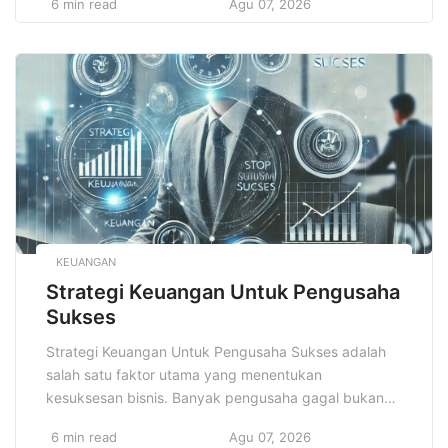
6 min read
Agu 07, 2026
terstruktur. Rutinitas ini membentuk kebiasaan yang
mendukung keberhasilan belajar dan pengembangan
diri. Dengan menjalankan rutinitas yang tepat, siswa
dapat mengatur waktu, meningkatkan fokus, dan
menjaga kesehatan mental serta fisik. […]
KEUANGAN
Strategi Keuangan Untuk Pengusaha
Sukses
Strategi Keuangan Untuk Pengusaha Sukses adalah
salah satu faktor utama yang menentukan
kesuksesan bisnis. Banyak pengusaha gagal bukan
karena kurangnya produk atau layanan yang baik,
6 min read
Agu 07, 2026
melainkan karena manajemen keuangan yang buruk.