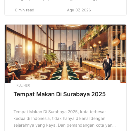
keuangan pun mengalami transformasi yang
6 min read
Agu 07, 2026
signifikan. Teknologi telah menjadi kekuatan
pendorong yang mengubah cara kita berinteraksi
dengan uang, melakukan transaksi, serta mengelola
aset dan investasi. Pengenalan teknologi baru tidak
hanya meningkatkan kenyamanan dan efisiensi, […]
KULINER
Tempat Makan Di Surabaya 2025
Tempat Makan Di Surabaya 2025, kota terbesar
kedua di Indonesia, tidak hanya dikenal dengan
sejarahnya yang kaya. Dan pemandangan kota yang