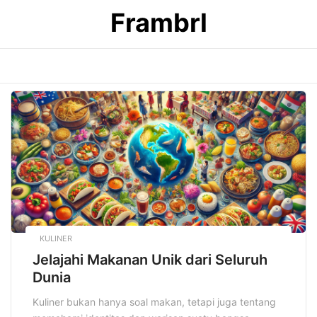
Skip
Frambrl
to
content
KULINER
Jelajahi Makanan Unik dari Seluruh
Dunia
Kuliner bukan hanya soal makan, tetapi juga tentang