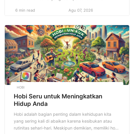
Penelitian tentang bagaimana makanan memengaruhi
6 min read
Agu 07, 2026
otak, energi, dan kesejahteraan mental semakin
berkembang. Di tahun 2025, kita akan melihat
semakin banyak orang yang berfokus pada konsumsi
makanan yang mendukung fungsi otak,
meningkatkan daya tahan […]
HOBI
Hobi Seru untuk Meningkatkan
Hidup Anda
Hobi adalah bagian penting dalam kehidupan kita
yang sering kali di abaikan karena kesibukan atau
rutinitas sehari-hari. Meskipun demikian, memiliki hobi