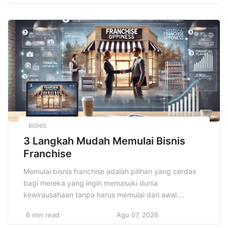
banyak pelajar yang berpotensi untuk melanjutkan
studi. Oleh karena itu, beasiswa umum hadir sebagai
jawaban atas tantangan tersebut, membantu pelajar
dan mahasiswa dari keluarga […]
BISNIS
3 Langkah Mudah Memulai Bisnis
Franchise
Memulai bisnis franchise adalah pilihan yang cerdas
bagi mereka yang ingin memasuki dunia
kewirausahaan tanpa harus memulai dari awal.
Dengan memilih franchise, Anda mendapatkan
6 min read
Agu 07, 2026
keuntungan dari sistem yang sudah terbukti, merek