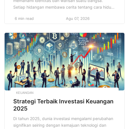
memahami identitas dan warisan suatu bangsa.
Setiap hidangan membawa cerita tentang cara hidup,
bahan alami yang ada di wilayah tersebut, serta
6 min read
Agu 07, 2026
tradisi yang telah di wariskan turun-temurun. Dengan
jelajahi makanan unik dari seluruh dunia, Anda bisa
melihat bagaimana makanan berkembang dan
menyesuaikan diri dengan kebutuhan serta
kepercayaan […]
KEUANGAN
Strategi Terbaik Investasi Keuangan
2025
Di tahun 2025, dunia investasi mengalami perubahan
signifikan seiring dengan kemajuan teknologi dan