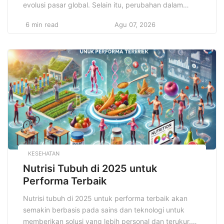
evolusi pasar global. Selain itu, perubahan dalam
kebijakan ekonomi, pergeseran preferensi konsumen,
6 min read
Agu 07, 2026
dan tantangan lingkungan turut mempengaruhi arah
investasi yang menguntungkan. Oleh karena itu,
strategi terbaik investasi keuangan 2025 menuntut
pemahaman yang lebih mendalam dan kemampuan
untuk beradaptasi dengan dinamika pasar yang […]
KESEHATAN
Nutrisi Tubuh di 2025 untuk
Performa Terbaik
Nutrisi tubuh di 2025 untuk performa terbaik akan
semakin berbasis pada sains dan teknologi untuk
memberikan solusi yang lebih personal dan terukur.