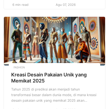
bukan hanya sekadar kegiatan pengisi waktu luang.
6 min read
Agu 07, 2026
Hobi seru untuk meningkatkan hidup Anda dapat
membawa banyak manfaat, dari sisi fisik, emosional,
hingga mental. Melalui berbagai kegiatan yang
menyenangkan, hobi bisa menjadi sarana untuk
meredakan […]
FASHION
Kreasi Desain Pakaian Unik yang
Memikat 2025
Tahun 2025 di prediksi akan menjadi tahun
transformasi besar dalam dunia mode, di mana kreasi
desain pakaian unik yang memikat 2025 akan
mengusung tren baru yang lebih berfokus pada