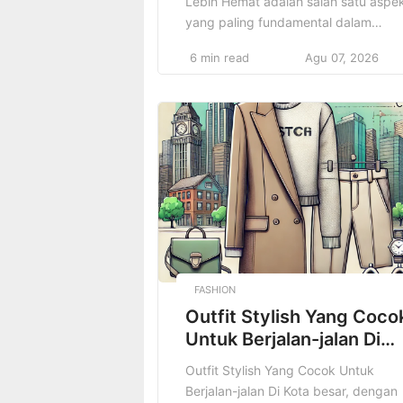
Lebih Hemat adalah salah satu aspe
yang paling fundamental dalam
kehidupan kita, yang seringkali
6 min read
Agu 07, 2026
memengaruhi banyak keputusan da
kualitas hidup kita sehari-hari. Dari
bagaimana kita memenuhi kebutuha
sehari-hari hingga perencanaan mas
depan yang lebih aman dan terjamin
pengelolaan keuangan yang bijaksa
sangat berperan dalam memastikan
kesejahteraan finansial. Namun,
banyak orang […]
FASHION
Outfit Stylish Yang Coco
Untuk Berjalan-jalan Di
Kota
Outfit Stylish Yang Cocok Untuk
Berjalan-jalan Di Kota besar, dengan