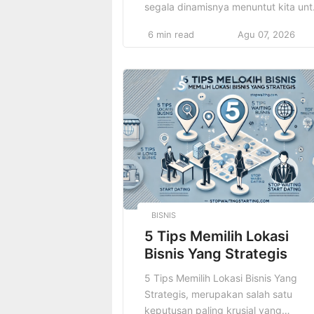
segala dinamisnya menuntut kita un
selalu siap menghadapi berbagai
6 min read
Agu 07, 2026
situasi dan kegiatan. Mulai dari
menghadiri rapat, menjelajahi tempa
wisata, hingga sekadar menghabisk
waktu di kafe atau bersantai di tama
kota, setiap aktivitas memerlukan
pakaian yang sesuai dengan
kebutuhan dan fungsinya. Oleh kare
itu, penting untuk […]
BISNIS
5 Tips Memilih Lokasi
Bisnis Yang Strategis
5 Tips Memilih Lokasi Bisnis Yang
Strategis, merupakan salah satu
keputusan paling krusial yang