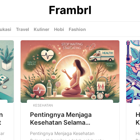
Frambrl
ukasi
Travel
Kuliner
Hobi
Fashion
KESEHATAN
n
Pentingnya Menjaga
H
t
Kesehatan Selama
K
Kehamilan
P
ar
Pentingnya Menjaga Kesehatan
H