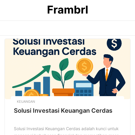
Skip
Frambrl
to
content
KEUANGAN
Solusi Investasi Keuangan Cerdas
Solusi Investasi Keuangan Cerdas adalah kunci untuk