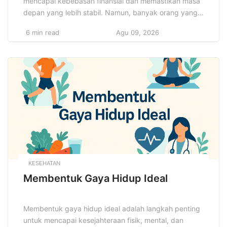
mencapai kebebasan finansial dan memastikan masa
depan yang lebih stabil. Namun, banyak orang yang
merasa bingung dalam memilih jenis investasi yang
6 min read
Agu 09, 2026
tepat. Solusi investasi keuangan cerdas adalah pilihan
terbaik untuk mengelola kekayaan dan mencapai
tujuan finansial dalam jangka panjang. Bagi mereka
yang ingin memulai, memahami berbagai jenis
investasi […]
KESEHATAN
Membentuk Gaya Hidup Ideal
Membentuk gaya hidup ideal adalah langkah penting
untuk mencapai kesejahteraan fisik, mental, dan