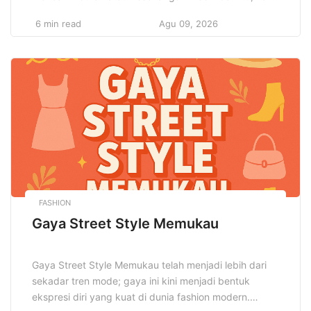
ini merupakan langkah penting dalam mencapai
6 min read
Agu 09, 2026
kepuasan hidup dan kesejahteraan. Ketika seseorang
mengikuti minat pribadinya, mereka cenderung
merasa lebih puas dan bahagia, karena aktivitas
tersebut memberikan rasa pencapaian dan
kenyamanan batin. Minat yang dijalani dengan […]
FASHION
Gaya Street Style Memukau
Gaya Street Style Memukau telah menjadi lebih dari
sekadar tren mode; gaya ini kini menjadi bentuk
ekspresi diri yang kuat di dunia fashion modern.