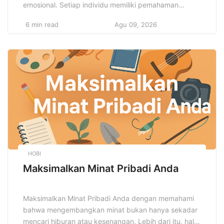
emosional. Setiap individu memiliki pemahaman
berbeda mengenai apa yang mereka anggap sebagai
6 min read
Agu 09, 2026
gaya hidup ideal. Namun, secara umum, gaya hidup
ideal mencakup keseimbangan antara pola makan
sehat, kebiasaan positif, olahraga teratur, dan
pengelolaan stres yang baik. Masing-masing aspek ini
berkontribusi untuk membentuk […]
HOBI
Maksimalkan Minat Pribadi Anda
Maksimalkan Minat Pribadi Anda dengan memahami
bahwa mengembangkan minat bukan hanya sekadar
mencari hiburan atau kesenangan. Lebih dari itu, hal