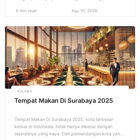
keuangan pun mengalami transformasi yang
6 min read
Agu 07, 2026
signifikan. Teknologi telah menjadi kekuatan
pendorong yang mengubah cara kita berinteraksi
dengan uang, melakukan transaksi, serta mengelola
aset dan investasi. Pengenalan teknologi baru tidak
hanya meningkatkan kenyamanan dan efisiensi, […]
KULINER
Tempat Makan Di Surabaya 2025
Tempat Makan Di Surabaya 2025, kota terbesar
kedua di Indonesia, tidak hanya dikenal dengan
sejarahnya yang kaya. Dan pemandangan kota yang