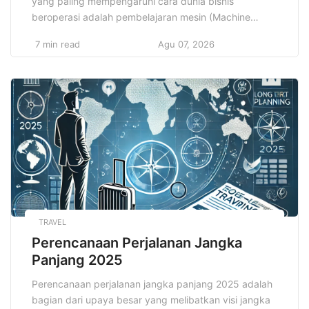
yang paling mempengaruhi cara dunia bisnis
beroperasi adalah pembelajaran mesin (Machine
Learning). Pembelajaran mesin, sebagai cabang dari
7 min read
Agu 07, 2026
kecerdasan buatan (Artificial Intelligence/AI), telah
mengubah cara perusahaan berinteraksi dengan
data, memproses informasi, serta mengambil
keputusan. Tidak hanya terbatas pada sektor
teknologi, kini pembelajaran mesin telah merambah ke
hampir seluruh bidang, […]
TRAVEL
Perencanaan Perjalanan Jangka
Panjang 2025
Perencanaan perjalanan jangka panjang 2025 adalah
bagian dari upaya besar yang melibatkan visi jangka