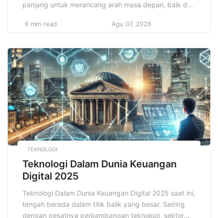
panjang untuk merancang arah masa depan, baik dari
segi ekonomi, sosial, maupun pembangunan
6 min read
Agu 07, 2026
infrastruktur. Fokus utama dalam perencanaan ini
adalah pengembangan sektor pariwisata yang dapat
menguntungkan bagi negara, masyarakat, dan
lingkungan hidup dalam jangka waktu panjang.
Sektor pariwisata, sebagai salah satu […]
TEKNOLOGI
Teknologi Dalam Dunia Keuangan
Digital 2025
Teknologi Dalam Dunia Keuangan Digital 2025 saat ini,
tengah berada dalam titik balik yang besar. Seiring
dengan pesatnya perkembangan teknologi, sektor