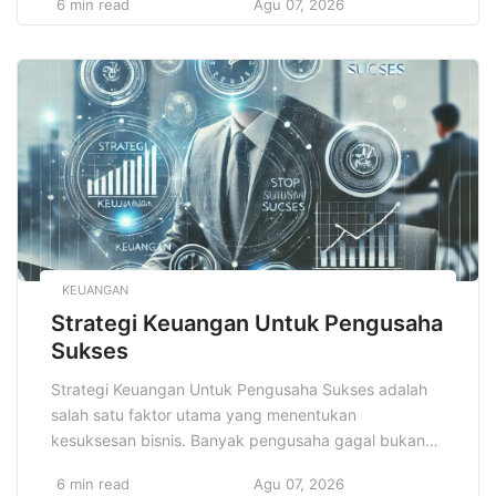
6 min read
Agu 07, 2026
terstruktur. Rutinitas ini membentuk kebiasaan yang
mendukung keberhasilan belajar dan pengembangan
diri. Dengan menjalankan rutinitas yang tepat, siswa
dapat mengatur waktu, meningkatkan fokus, dan
menjaga kesehatan mental serta fisik. […]
KEUANGAN
Strategi Keuangan Untuk Pengusaha
Sukses
Strategi Keuangan Untuk Pengusaha Sukses adalah
salah satu faktor utama yang menentukan
kesuksesan bisnis. Banyak pengusaha gagal bukan
karena kurangnya produk atau layanan yang baik,
6 min read
Agu 07, 2026
melainkan karena manajemen keuangan yang buruk.