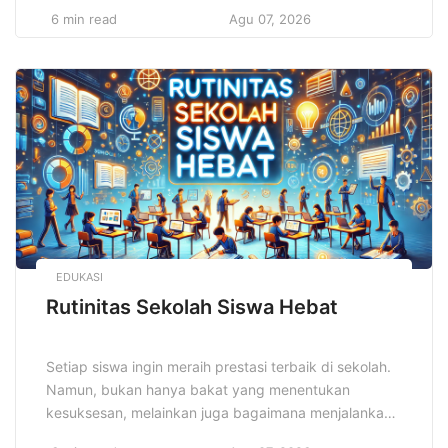
sibuk, tetapi juga sebagai surga kuliner yang
6 min read
Agu 07, 2026
menggoda. Pada tahun 2025, Surabaya semakin
memantapkan diri sebagai destinasi kuliner yang
tidak boleh dilewatkan. Dengan keanekaragaman
budaya dan tradisi, Surabaya menawarkan berbagai
macam hidangan yang memadukan […]
EDUKASI
Rutinitas Sekolah Siswa Hebat
Setiap siswa ingin meraih prestasi terbaik di sekolah.
Namun, bukan hanya bakat yang menentukan
kesuksesan, melainkan juga bagaimana menjalankan
Rutinitas Sekolah Siswa Hebat secara konsisten dan