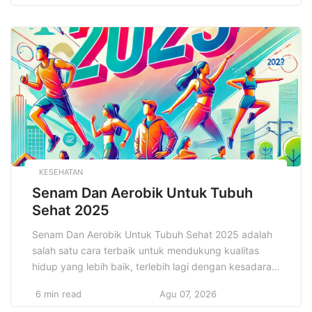
Oleh karena itu, memahami dan menerapkan strategi
keuangan yang efektif adalah langkah penting bagi
pengusaha untuk memastikan pertumbuhan dan
keberlanjutan bisnis mereka. Ulasan ini […]
KESEHATAN
Senam Dan Aerobik Untuk Tubuh
Sehat 2025
Senam Dan Aerobik Untuk Tubuh Sehat 2025 adalah
salah satu cara terbaik untuk mendukung kualitas
hidup yang lebih baik, terlebih lagi dengan kesadaran
masyarakat yang semakin tinggi akan pentingnya
6 min read
Agu 07, 2026
gaya hidup sehat. Senam dan aerobik adalah dua