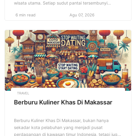
wisata utama. Setiap sudut pantai tersembunyi
menyimpan cerita alam yang belum banyak
6 min read
Agu 07, 2026
terungkap. Pesona alam bawah laut, pasir putih yang
masih murni, serta ombak yang tenang menjadi daya
tarik yang membuatnya begitu eksklusif. Banyak
orang mencari pantai-pantai yang belum banyak
dijamah wisatawan, tempat yang […]
TRAVEL
Berburu Kuliner Khas Di Makassar
Berburu Kuliner Khas Di Makassar, bukan hanya
sekadar kota pelabuhan yang menjadi pusat
perdagangan di kawasan timur Indonesia, tetapi juga