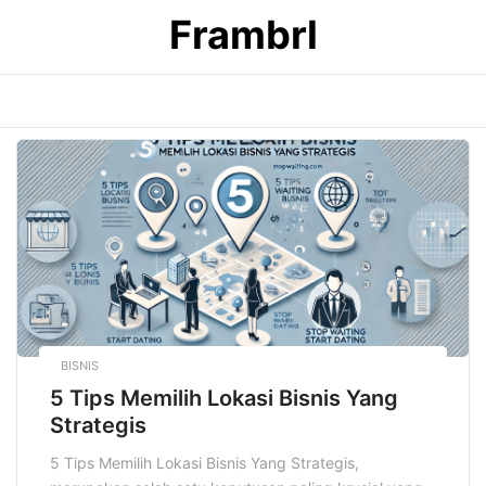
Skip
Frambrl
to
content
BISNIS
5 Tips Memilih Lokasi Bisnis Yang
Strategis
5 Tips Memilih Lokasi Bisnis Yang Strategis,