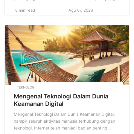
dikenal sebagai salah satu surga kuliner terbaik di
6 min read
Agu 07, 2026
Nusantara. Kota ini memiliki kekayaan budaya dan
sejarah yang tercermin dalam setiap hidangan
khasnya, menggabungkan cita rasa rempah-rempah
khas Sulawesi dengan pengaruh kuliner dari berbagai
bangsa yang […]
TEKNOLOGI
Mengenal Teknologi Dalam Dunia
Keamanan Digital
Mengenal Teknologi Dalam Dunia Keamanan Digital,
hampir seluruh aktivitas manusia terhubung dengan
teknologi. Internet telah menjadi bagian penting