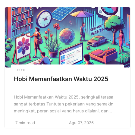
wanita maupun pria. Kesehatan reproduksi yang baik
bukan hanya mempengaruhi kesuburan, tetapi juga
berperan besar dalam berbagai aspek kehidupan
lainnya, seperti […]
HOBI
Hobi Memanfaatkan Waktu 2025
Hobi Memanfaatkan Waktu 2025, seringkali terasa
sangat terbatas Tuntutan pekerjaan yang semakin
meningkat, peran sosial yang harus dijalani, dan
kesibukan sehari-hari membuat kita terkadang lupa
7 min read
Agu 07, 2026
untuk meluangkan waktu untuk diri sendiri. Namun,
salah satu cara untuk mengatasi tekanan hidup dan