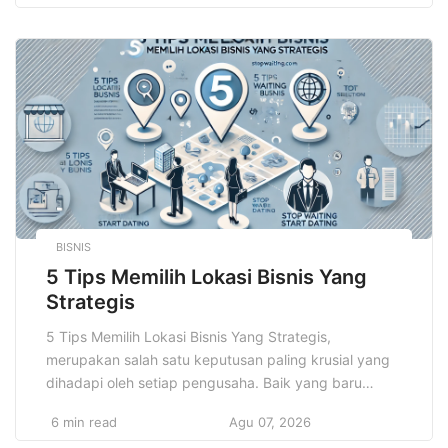
pembuat kebijakan untuk dapat mengelola serta
mengoptimalkan pengelolaan dana secara efektif dan
aman, sehingga ekonomi dapat tumbuh secara
berkelanjutan. Ketika sistem keuangan berfungsi
dengan baik […]
BISNIS
5 Tips Memilih Lokasi Bisnis Yang
Strategis
5 Tips Memilih Lokasi Bisnis Yang Strategis,
merupakan salah satu keputusan paling krusial yang
dihadapi oleh setiap pengusaha. Baik yang baru
memulai usaha maupun yang sudah berpengalaman.
6 min read
Agu 07, 2026
Banyak orang mungkin menganggap bahwa lokasi