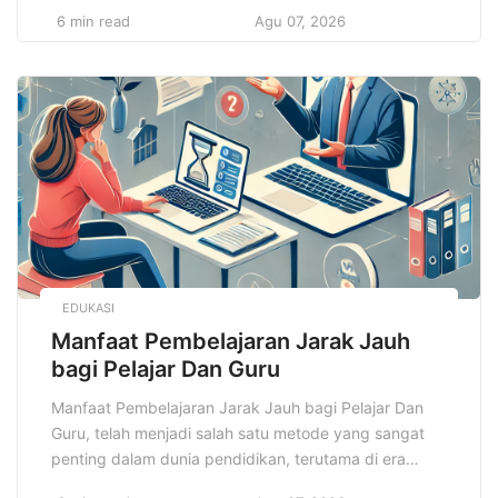
Mulai dari menghadiri rapat, menjelajahi tempat
6 min read
Agu 07, 2026
wisata, hingga sekadar menghabiskan waktu di kafe
atau bersantai di taman kota, setiap aktivitas
memerlukan pakaian yang sesuai dengan kebutuhan
dan fungsinya. Oleh karena itu, penting untuk […]
EDUKASI
Manfaat Pembelajaran Jarak Jauh
bagi Pelajar Dan Guru
Manfaat Pembelajaran Jarak Jauh bagi Pelajar Dan
Guru, telah menjadi salah satu metode yang sangat
penting dalam dunia pendidikan, terutama di era
digital dan setelah pandemi global yang melanda