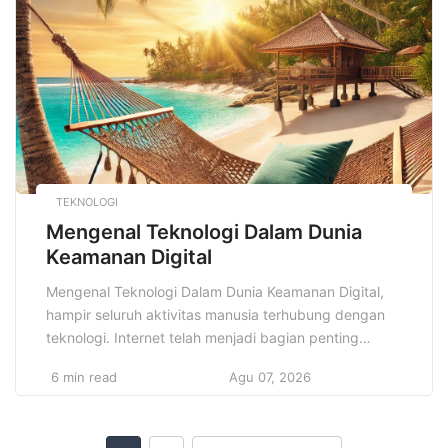
khas Sulawesi dengan pengaruh kuliner dari berbagai
bangsa yang […]
TEKNOLOGI
Mengenal Teknologi Dalam Dunia
Keamanan Digital
Mengenal Teknologi Dalam Dunia Keamanan Digital,
hampir seluruh aktivitas manusia terhubung dengan
teknologi. Internet telah menjadi bagian penting
dalam kehidupan sehari-hari mulai dari bekerja,
6 min read
Agu 07, 2026
berkomunikasi, berbelanja, hingga hiburan. Namun,
dengan semua kemudahan yang ditawarkan oleh
kemajuan teknologi, datang pula ancaman yang