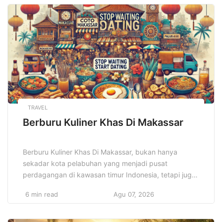
tarik yang membuatnya begitu eksklusif. Banyak
orang mencari pantai-pantai yang belum banyak
dijamah wisatawan, tempat yang […]
TRAVEL
Berburu Kuliner Khas Di Makassar
Berburu Kuliner Khas Di Makassar, bukan hanya
sekadar kota pelabuhan yang menjadi pusat
perdagangan di kawasan timur Indonesia, tetapi juga
dikenal sebagai salah satu surga kuliner terbaik di
6 min read
Agu 07, 2026
Nusantara. Kota ini memiliki kekayaan budaya dan
sejarah yang tercermin dalam setiap hidangan
khasnya, menggabungkan cita rasa rempah-rempah