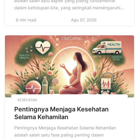
adalah salah satu aspek yang paling fundamental
dalam kehidupan kita, yang seringkali memengaruhi
banyak keputusan dan kualitas hidup kita sehari-hari.
6 min read
Agu 07, 2026
Dari bagaimana kita memenuhi kebutuhan sehari-hari
hingga perencanaan masa depan yang lebih aman
dan terjamin, pengelolaan keuangan yang bijaksana
sangat berperan dalam memastikan kesejahteraan
finansial. Namun, banyak orang […]
KESEHATAN
Pentingnya Menjaga Kesehatan
Selama Kehamilan
Pentingnya Menjaga Kesehatan Selama Kehamilan
adalah salah satu fase paling penting dalam