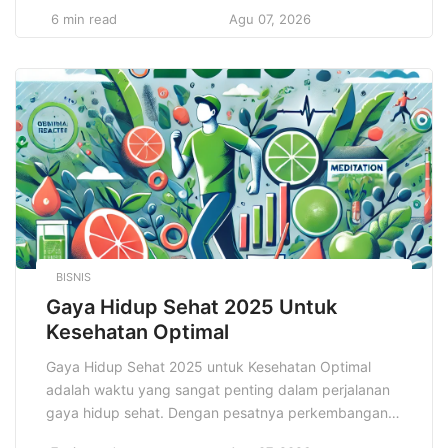
dari merek, logo memainkan peran yang jauh lebih
6 min read
Agu 07, 2026
besar daripada sekadar gambar atau simbol. Logo
adalah representasi pertama yang dilihat audiens dan
pelanggan potensial, dan sering kali menjadi faktor
penentu dalam keputusan mereka untuk terhubung
dengan […]
BISNIS
Gaya Hidup Sehat 2025 Untuk
Kesehatan Optimal
Gaya Hidup Sehat 2025 untuk Kesehatan Optimal
adalah waktu yang sangat penting dalam perjalanan
gaya hidup sehat. Dengan pesatnya perkembangan
teknologi dan pemahaman yang lebih dalam