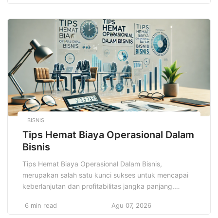
bagi pelajar dan mahasiswa. Di era globalisasi dan
persaingan yang semakin ketat, keterampilan ini
menjadi nilai tambah yang tak bisa diabaikan. […]
BISNIS
Tips Hemat Biaya Operasional Dalam
Bisnis
Tips Hemat Biaya Operasional Dalam Bisnis,
merupakan salah satu kunci sukses untuk mencapai
keberlanjutan dan profitabilitas jangka panjang.
Setiap bisnis, baik itu usaha kecil, menengah, atau
6 min read
Agu 07, 2026
besar, pasti memiliki biaya operasional yang harus