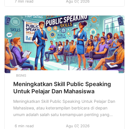
7 min read
Agu 07, 2026
mengenai kesehatan tubuh dan mental, kita memiliki
kesempatan untuk merancang dan menjalani
kehidupan yang lebih sehat, lebih bugar, dan lebih
seimbang. Di era digital ini, informasi mengenai gaya
hidup […]
BISNIS
Meningkatkan Skill Public Speaking
Untuk Pelajar Dan Mahasiswa
Meningkatkan Skill Public Speaking Untuk Pelajar Dan
Mahasiswa, atau keterampilan berbicara di depan
umum adalah salah satu kemampuan penting yang
tidak hanya berguna di dunia profesional, tetapi juga
6 min read
Agu 07, 2026
sangat relevan dalam dunia pendidikan, khususnya