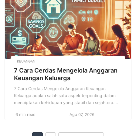
budaya setiap masyarakat. Salah satu cara paling
kuat […]
KEUANGAN
7 Cara Cerdas Mengelola Anggaran
Keuangan Keluarga
7 Cara Cerdas Mengelola Anggaran Keuangan
Keluarga adalah salah satu aspek terpenting dalam
menciptakan kehidupan yang stabil dan sejahtera.
Banyak keluarga yang berjuang untuk menjaga
6 min read
Agu 07, 2026
keseimbangan antara pendapatan dan pengeluaran,
serta memenuhi kebutuhan hidup sehari-hari tanpa
harus terjerat utang atau mengalami kesulitan finansial