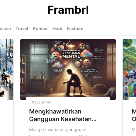
Frambrl
ukasi
Travel
Kuliner
Hobi
Fashion
KESEHATAN
Mengkhawatirkan
M
Gangguan Kesehatan
O
Mental
Mengkhawatirkan gangguan
M