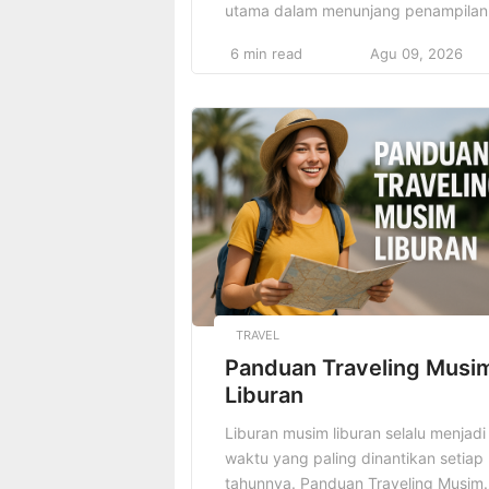
utama dalam menunjang penampilan
pria modern setiap hari. Gaya casual
6 min read
Agu 09, 2026
selalu berhasil menjadi favorit banya
pria karena mampu menghadirkan
kenyamanan maksimal sekaligus
memberikan kesan stylish yang
effortless tanpa terlihat berlebihan
atau norak. Pria masa kini semakin
sering mencari dan memilih busana
yang tidak hanya […]
TRAVEL
Panduan Traveling Musi
Liburan
Liburan musim liburan selalu menjadi
waktu yang paling dinantikan setiap
tahunnya. Panduan Traveling Musim