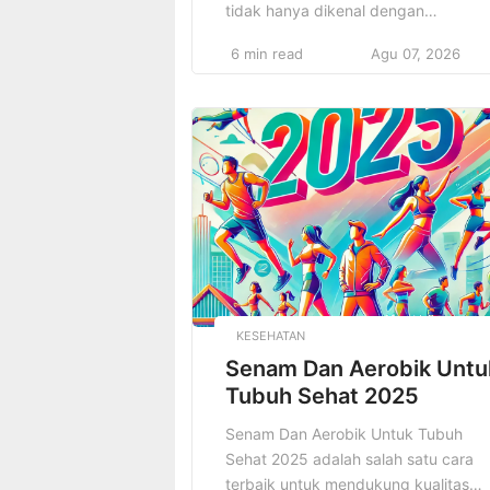
tidak hanya dikenal dengan
sejarahnya yang kaya. Dan
6 min read
Agu 07, 2026
pemandangan kota yang sibuk, teta
juga sebagai surga kuliner yang
menggoda. Pada tahun 2025,
Surabaya semakin memantapkan dir
sebagai destinasi kuliner yang tidak
boleh dilewatkan. Dengan
keanekaragaman budaya dan tradisi
Surabaya menawarkan berbagai
macam hidangan yang memadukan
[…]
KESEHATAN
Senam Dan Aerobik Untu
Tubuh Sehat 2025
Senam Dan Aerobik Untuk Tubuh
Sehat 2025 adalah salah satu cara
terbaik untuk mendukung kualitas