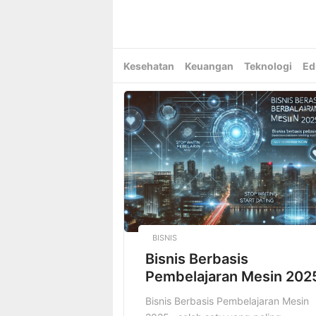
Skip
to
content
Kesehatan
Keuangan
Teknologi
Ed
BISNIS
Bisnis Berbasis
Pembelajaran Mesin 202
Bisnis Berbasis Pembelajaran Mesin