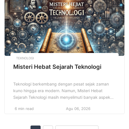
sangat panjang. Setiap pantai membawa karakter
unik. Menjelajahi 7 Destinasi […]
TEKNOLOGI
Misteri Hebat Sejarah Teknologi
Teknologi berkembang dengan pesat sejak zaman
kuno hingga era modern. Namun, Misteri Hebat
Sejarah Teknologi masih menyelimuti banyak aspek
dari perjalanan inovasi ini. Perjalanan teknologi bukan
6 min read
Agu 06, 2026
sekadar kumpulan fakta ilmiah, tetapi juga penuh
dengan cerita yang menarik dan tak terduga. Misteri
hebat tersebut muncul dari penemuan yang