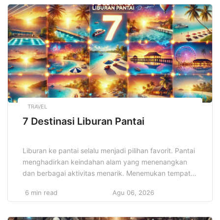
kebebasan finansial. Kemudahan akses internet dan
teknologi memudahkan pelaku usaha memulai bisnis
dengan modal yang lebih terjangkau. Teknologi digital
[…]
TRAVEL
7 Destinasi Liburan Pantai
Liburan ke pantai selalu menjadi pilihan favorit. Pantai
menghadirkan keindahan alam yang menenangkan
dan berbagai aktivitas menarik. Menemukan tempat
liburan pantai terbaik memberikan pengalaman tak
6 min read
Agu 06, 2026
terlupakan. 7 Destinasi Liburan Pantai yang dipilih di
sini menawarkan pesona berbeda untuk setiap
pengunjung. Indonesia memiliki garis pantai yang