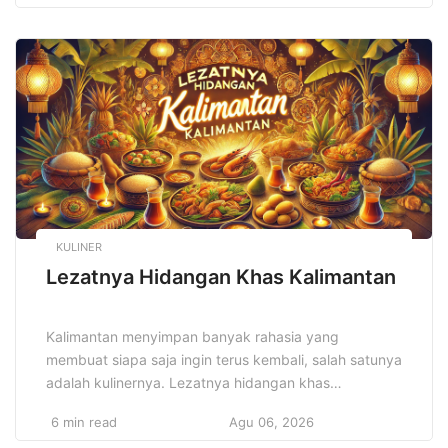
variasi, yang mencerminkan keunikan karakter serta
budaya masyarakatnya yang terkenal kreatif dan
dinamis. Memilih hobi yang tepat bukan hanya soal
mengisi waktu, melainkan […]
KULINER
Lezatnya Hidangan Khas Kalimantan
Kalimantan menyimpan banyak rahasia yang
membuat siapa saja ingin terus kembali, salah satunya
adalah kulinernya. Lezatnya hidangan khas
Kalimantan memikat hati penikmat makanan dengan
6 min read
Agu 06, 2026
keunikan cita rasa yang berasal dari perpaduan