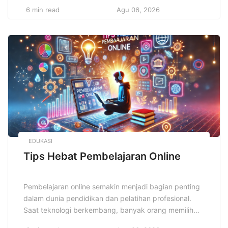
perempuan menemukan gaya yang sesuai dengan
6 min read
Agu 06, 2026
karakter dan aktivitas sehari-hari mereka. Setiap
wanita bisa tampil modis dengan memadukan tren
fashion terbaru dan sentuhan personal yang unik.
Tren fashion selalu berubah dan Inspirasi Gaya Wanita
Kekinian mengikuti perkembangan ini […]
EDUKASI
Tips Hebat Pembelajaran Online
Pembelajaran online semakin menjadi bagian penting
dalam dunia pendidikan dan pelatihan profesional.
Saat teknologi berkembang, banyak orang memilih
belajar daring karena fleksibilitas dan akses yang