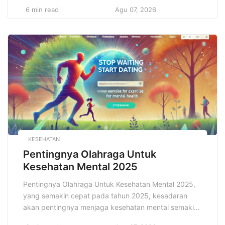
dipengaruhi oleh teknologi yang terus berkembang
6 min read
Agu 07, 2026
dengan cepat. Dampak teknologi tidak hanya
dirasakan dalam bidang ekonomi dan pekerjaan, tapi
juga dalam cara berkomunikasi, belajar, hingga
menjalani aktivitas sehari-hari. Revolusi Teknologi
Mengubah menjadi fakta yang tidak dapat dihindari
[…]
KESEHATAN
Pentingnya Olahraga Untuk
Kesehatan Mental 2025
Pentingnya Olahraga Untuk Kesehatan Mental 2025,
yang semakin cepat pada tahun 2025, kesadaran
akan pentingnya menjaga kesehatan mental semakin
meningkat. Tuntutan pekerjaan, tekanan akademis,