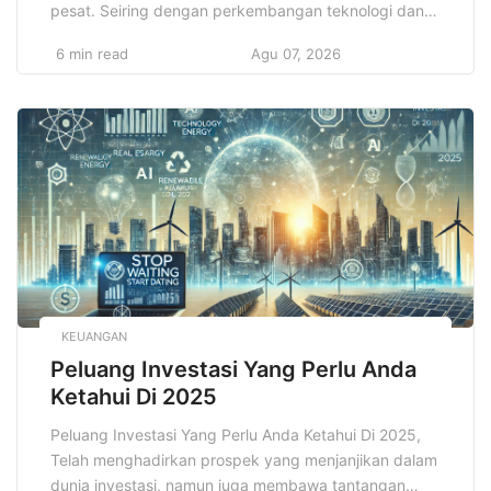
pesat. Seiring dengan perkembangan teknologi dan
perubahan pola konsumsi masyarakat. Salah satu
6 min read
Agu 07, 2026
fenomena yang semakin menonjol dalam sektor ini
adalah meningkatnya popularitas Cloud Kitchen, yang
juga dikenal sebagai dapur virtual, ghost kitchen, atau
dark kitchen. Cloud Kitchen merupakan konsep bisnis
kuliner […]
KEUANGAN
Peluang Investasi Yang Perlu Anda
Ketahui Di 2025
Peluang Investasi Yang Perlu Anda Ketahui Di 2025,
Telah menghadirkan prospek yang menjanjikan dalam
dunia investasi, namun juga membawa tantangan