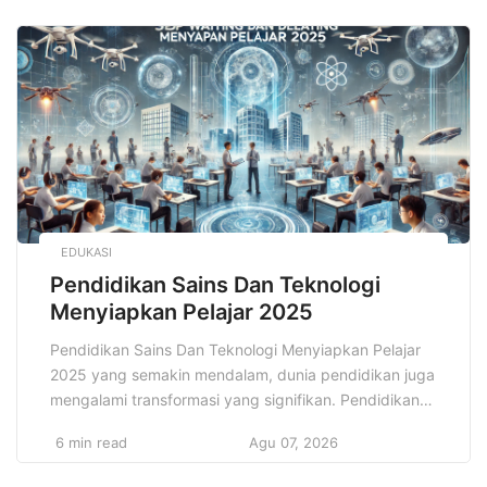
tak terduga dalam industri fashion, satu hal tetap
konsisten: outfit elegan tetap menjadi pilihan yang
tidak hanya menarik […]
EDUKASI
Pendidikan Sains Dan Teknologi
Menyiapkan Pelajar 2025
Pendidikan Sains Dan Teknologi Menyiapkan Pelajar
2025 yang semakin mendalam, dunia pendidikan juga
mengalami transformasi yang signifikan. Pendidikan
tidak lagi hanya menjadi sarana untuk memperoleh
6 min read
Agu 07, 2026
pengetahuan teoretis, tetapi juga sebagai alat untuk
mempersiapkan generasi muda agar dapat