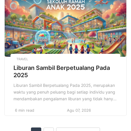
hal yang mudah. Oleh karena itu, penting bagi setiap
pemilik […]
TRAVEL
Liburan Sambil Berpetualang Pada
2025
Liburan Sambil Berpetualang Pada 2025, merupakan
waktu yang penuh peluang bagi setiap individu yang
mendambakan pengalaman liburan yang tidak hanya
menyegarkan, tetapi juga penuh tantangan dan
6 min read
Agu 07, 2026
petualangan. Seiring dengan semakin populernya
konsep wisata berbasis pengalaman, wisata
petualangan telah menjadi salah satu pilihan utama