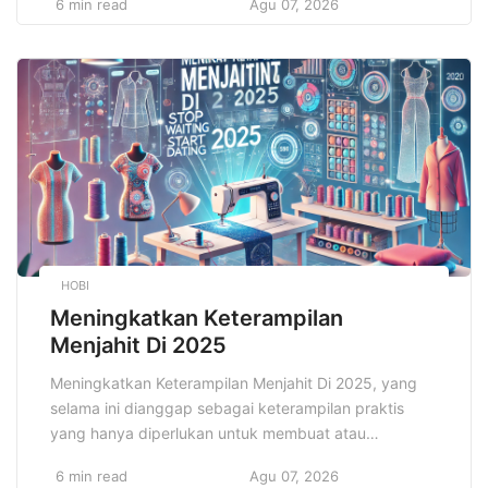
6 min read
Agu 07, 2026
peran sosial, dan berbagai faktor eksternal lainnya
seringkali menciptakan stres yang berkelanjutan,
sehingga mengganggu kesejahteraan mental banyak
orang. Stres, kecemasan, depresi, dan gangguan
tidur adalah masalah yang banyak dihadapi oleh
masyarakat […]
HOBI
Meningkatkan Keterampilan
Menjahit Di 2025
Meningkatkan Keterampilan Menjahit Di 2025, yang
selama ini dianggap sebagai keterampilan praktis
yang hanya diperlukan untuk membuat atau
memperbaiki pakaian, kini telah berkembang menjadi
6 min read
Agu 07, 2026
kemampuan yang jauh lebih bernilai di dunia modern.