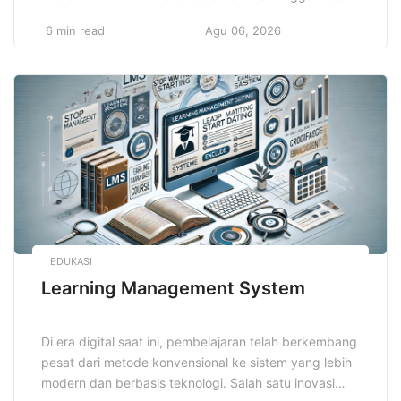
mudah dipahami dan lebih melekat di ingatan. Cara ini
6 min read
Agu 06, 2026
memadukan berbagai metode yang membuat proses
belajar tidak membosankan dan menghasilkan hasil
optimal. Dengan memanfaatkan teknik ini, pelajar
dapat meningkatkan motivasi serta kemampuan
berpikir kritis. Teknik […]
EDUKASI
Learning Management System
Di era digital saat ini, pembelajaran telah berkembang
pesat dari metode konvensional ke sistem yang lebih
modern dan berbasis teknologi. Salah satu inovasi