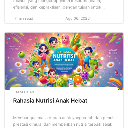
fashion yang mengedepankan kesederhanaan,
efisiensi, dan kepraktisan, dengan tujuan untuk
menciptakan gaya yang elegan dan fungsional tanpa
7 min read
Agu 06, 2026
harus bergantung pada elemen-elemen berlebihan.
Gaya minimalis dalam desain pakaian tidak hanya
sekadar tren, tetapi juga mencerminkan filosofi hidup
yang mengutamakan kualitas daripada kuantitas,
serta keberlanjutan dalam setiap pilihan yang dibuat.
[…]
KESEHATAN
Rahasia Nutrisi Anak Hebat
Membangun masa depan anak yang cerah dan penuh
prestasi dimulai dari memberikan nutrisi terbaik sejak