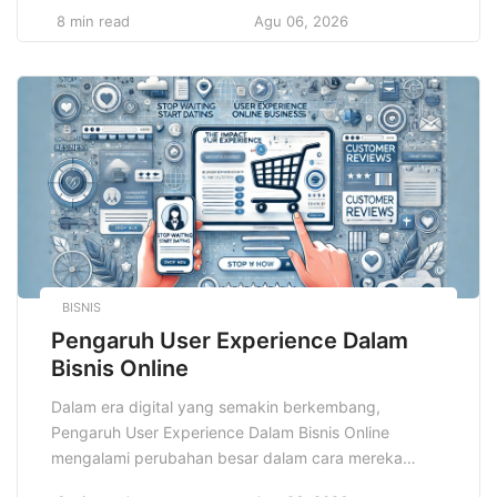
terpenting dalam dunia pendidikan dan pelatihan
8 min read
Agu 06, 2026
adalah Learning Management System, yang
memungkinkan organisasi dan institusi pendidikan
untuk mengelola, menyampaikan, serta melacak
pembelajaran secara efisien. Namun, dengan
kemudahan yang diberikan oleh teknologi, juga […]
BISNIS
Pengaruh User Experience Dalam
Bisnis Online
Dalam era digital yang semakin berkembang,
Pengaruh User Experience Dalam Bisnis Online
mengalami perubahan besar dalam cara mereka
menarik dan mempertahankan pelanggan. Salah satu