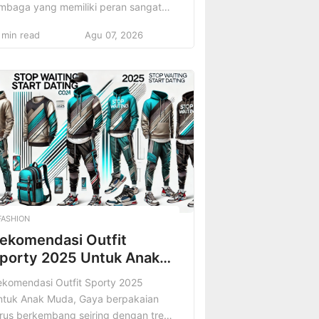
embaga yang memiliki peran sangat
enting. Dalam sistem perekonomian
 min read
Agu 07, 2026
uatu negara, dengan tugas utama
njaga stabilitas keuangan dan
onomi. Di Indonesia, peran tersebut
jalankan oleh Bank Indonesia, yang
rfungsi sebagai otoritas moneter
an pengatur sistem pembayaran di
ndonesia. Sebagai lembaga
ndependen yang memiliki
ewenangan penuh dalam […]
FASHION
ekomendasi Outfit
porty 2025 Untuk Anak
uda
ekomendasi Outfit Sporty 2025
ntuk Anak Muda, Gaya berpakaian
rus berkembang seiring dengan tren