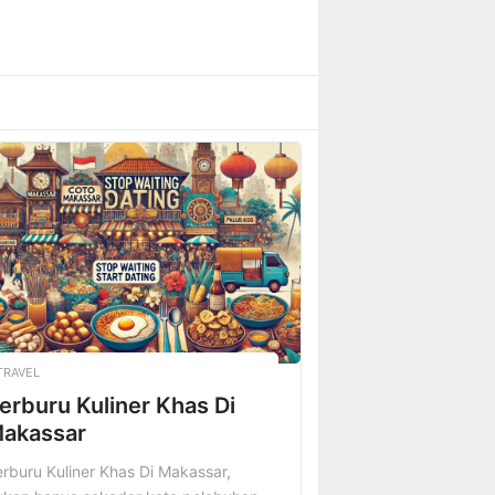
TRAVEL
erburu Kuliner Khas Di
akassar
rburu Kuliner Khas Di Makassar,