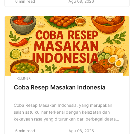
6 min read
Agu 08, 2026
diperkenalkan, menawarkan peluang baru namun juga
tantangan yang harus dihadapi. Dunia teknologi
bergerak cepat, mengubah lanskap sosial dan
ekonomi dalam waktu yang singkat, membawa
dampak besar pada cara […]
KULINER
Coba Resep Masakan Indonesia
Coba Resep Masakan Indonesia, yang merupakan
salah satu kuliner terkenal dengan kelezatan dan
kekayaan rasa yang diturunkan dari berbagai daerah
di seluruh nusantara. Jika Anda belum pernah
6 min read
Agu 08, 2026
mencoba hidangan-hidangan Indonesia yang kaya