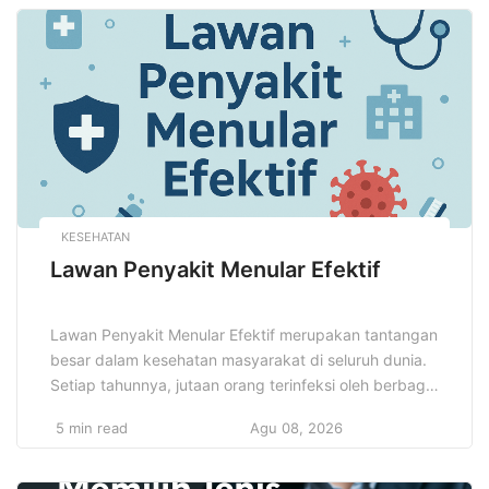
lebih besar dibandingkan menabung atau investasi
biasa. Memahami cara memulai investasi bisnis cerdas
tidak hanya membantu […]
KESEHATAN
Lawan Penyakit Menular Efektif
Lawan Penyakit Menular Efektif merupakan tantangan
besar dalam kesehatan masyarakat di seluruh dunia.
Setiap tahunnya, jutaan orang terinfeksi oleh berbagai
jenis penyakit menular yang dapat menyebar dengan
5 min read
Agu 08, 2026
sangat cepat, terlebih jika tidak ada langkah-langkah
pencegahan yang dilakukan dengan tepat. Penyakit
menular yang tak terkendali dapat menyebabkan