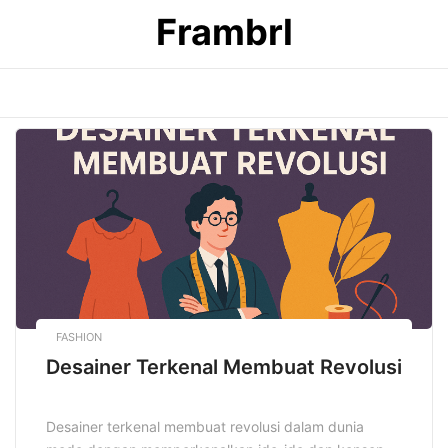
Skip
Frambrl
to
content
FASHION
Desainer Terkenal Membuat Revolusi
Desainer terkenal membuat revolusi dalam dunia