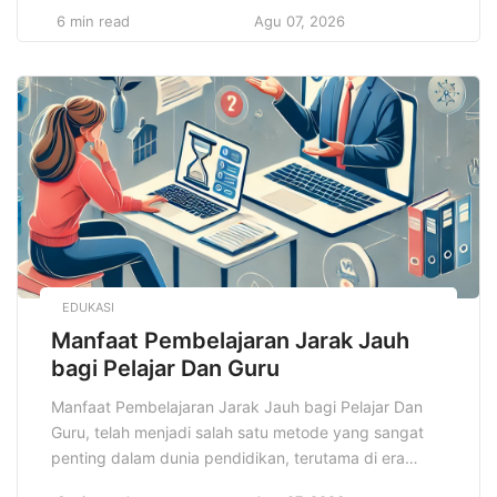
Mulai dari menghadiri rapat, menjelajahi tempat
6 min read
Agu 07, 2026
wisata, hingga sekadar menghabiskan waktu di kafe
atau bersantai di taman kota, setiap aktivitas
memerlukan pakaian yang sesuai dengan kebutuhan
dan fungsinya. Oleh karena itu, penting untuk […]
EDUKASI
Manfaat Pembelajaran Jarak Jauh
bagi Pelajar Dan Guru
Manfaat Pembelajaran Jarak Jauh bagi Pelajar Dan
Guru, telah menjadi salah satu metode yang sangat
penting dalam dunia pendidikan, terutama di era
digital dan setelah pandemi global yang melanda