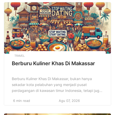
tarik yang membuatnya begitu eksklusif. Banyak
orang mencari pantai-pantai yang belum banyak
dijamah wisatawan, tempat yang […]
TRAVEL
Berburu Kuliner Khas Di Makassar
Berburu Kuliner Khas Di Makassar, bukan hanya
sekadar kota pelabuhan yang menjadi pusat
perdagangan di kawasan timur Indonesia, tetapi juga
dikenal sebagai salah satu surga kuliner terbaik di
6 min read
Agu 07, 2026
Nusantara. Kota ini memiliki kekayaan budaya dan
sejarah yang tercermin dalam setiap hidangan
khasnya, menggabungkan cita rasa rempah-rempah