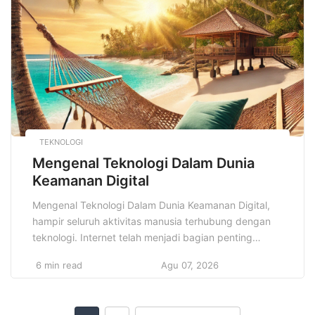
khas Sulawesi dengan pengaruh kuliner dari berbagai
bangsa yang […]
TEKNOLOGI
Mengenal Teknologi Dalam Dunia
Keamanan Digital
Mengenal Teknologi Dalam Dunia Keamanan Digital,
hampir seluruh aktivitas manusia terhubung dengan
teknologi. Internet telah menjadi bagian penting
dalam kehidupan sehari-hari mulai dari bekerja,
6 min read
Agu 07, 2026
berkomunikasi, berbelanja, hingga hiburan. Namun,
dengan semua kemudahan yang ditawarkan oleh
kemajuan teknologi, datang pula ancaman yang