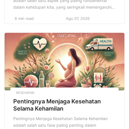
adalah salah satu aspek yang paling fundamental
dalam kehidupan kita, yang seringkali memengaruhi
banyak keputusan dan kualitas hidup kita sehari-hari.
6 min read
Agu 07, 2026
Dari bagaimana kita memenuhi kebutuhan sehari-hari
hingga perencanaan masa depan yang lebih aman
dan terjamin, pengelolaan keuangan yang bijaksana
sangat berperan dalam memastikan kesejahteraan
finansial. Namun, banyak orang […]
KESEHATAN
Pentingnya Menjaga Kesehatan
Selama Kehamilan
Pentingnya Menjaga Kesehatan Selama Kehamilan
adalah salah satu fase paling penting dalam