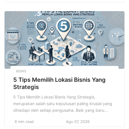
pembuat kebijakan untuk dapat mengelola serta
mengoptimalkan pengelolaan dana secara efektif dan
aman, sehingga ekonomi dapat tumbuh secara
berkelanjutan. Ketika sistem keuangan berfungsi
dengan baik […]
BISNIS
5 Tips Memilih Lokasi Bisnis Yang
Strategis
5 Tips Memilih Lokasi Bisnis Yang Strategis,
merupakan salah satu keputusan paling krusial yang
dihadapi oleh setiap pengusaha. Baik yang baru
memulai usaha maupun yang sudah berpengalaman.
6 min read
Agu 07, 2026
Banyak orang mungkin menganggap bahwa lokasi